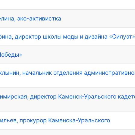
елина, эко-активистка
афина, директор школы моды и дизайна «Силуэт»
Победы»
ухлынин, начальник отделения административно
азимирская, директор Каменск-Уральского кадет
асильев, прокурор Каменска-Уральского