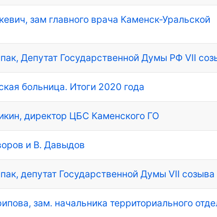
скевич, зам главного врача Каменск-Уральской
впак, Депутат Государственной Думы РФ VII соз
ская больница. Итоги 2020 года
епикин, директор ЦБС Каменского ГО
воров и В. Давыдов
впак, депутат Государственной Думы VII созыва
рипова, зам. начальника территориального отде