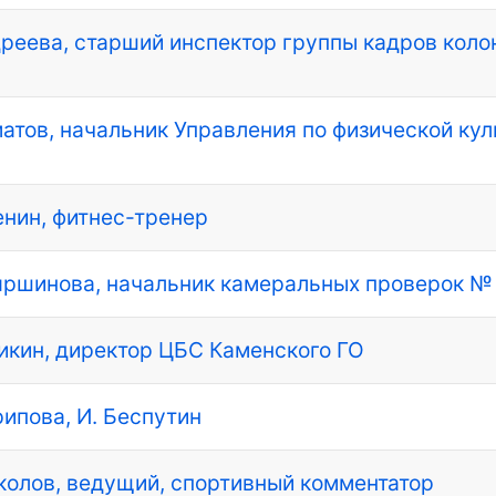
ндреева, старший инспектор группы кадров коло
иматов, начальник Управления по физической ку
енин, фитнес-тренер
ояршинова, начальник камеральных проверок №
епикин, директор ЦБС Каменского ГО
рипова, И. Беспутин
околов, ведущий, спортивный комментатор