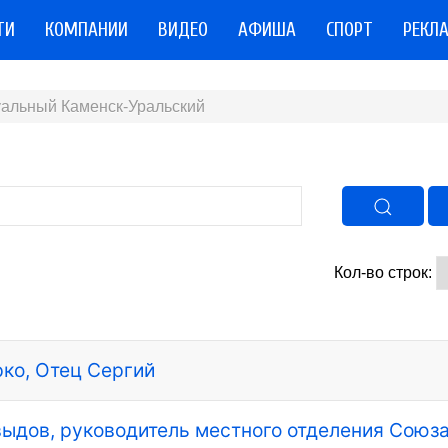
ТИ
КОМПАНИИ
ВИДЕО
АФИША
СПОРТ
РЕКЛ
туальный Каменск-Уральский
Кол-во строк:
рко, Отец Сергий
авыдов, руководитель местного отделения Союз