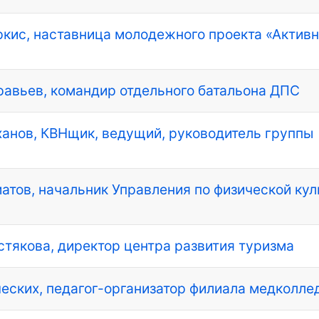
уркис, наставница молодежного проекта «Актив
уравьев, командир отдельного батальона ДПС
уханов, КВНщик, ведущий, руководитель группы
иматов, начальник Управления по физической ку
истякова, директор центра развития туризма
тческих, педагог-организатор филиала медколл