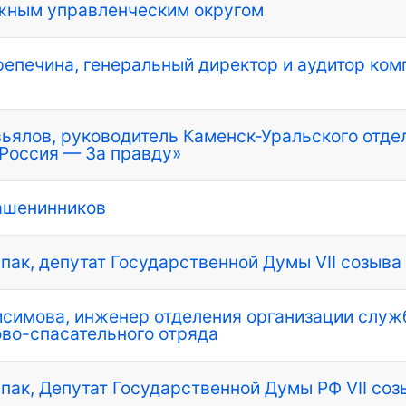
жным управленческим округом
ерепечина, генеральный директор и аудитор ком
авьялов, руководитель Каменск-Уральского отде
Россия — За правду»
рашенинников
впак, депутат Государственной Думы VII созыва
нисимова, инженер отделения организации слу
во-спасательного отряда
впак, Депутат Государственной Думы РФ VII соз