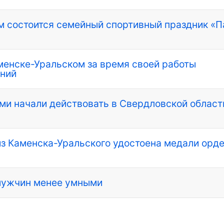
м состоится семейный спортивный праздник «П
менске-Уральском за время своей работы
ений
ми начали действовать в Свердловской област
з Каменска-Уральского удостоена медали орд
мужчин менее умными