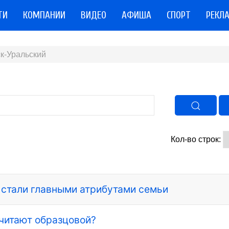
ТИ
КОМПАНИИ
ВИДЕО
АФИША
СПОРТ
РЕКЛ
к-Уральский
Кол-во строк:
 стали главными атрибутами семьи
читают образцовой?