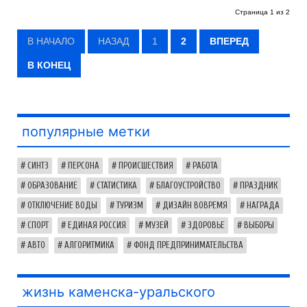
Страница 1 из 2
В НАЧАЛО
НАЗАД
1
2
ВПЕРЕД
В КОНЕЦ
популярные метки
СИНТЗ
ПЕРСОНА
ПРОИСШЕСТВИЯ
РАБОТА
ОБРАЗОВАНИЕ
СТАТИСТИКА
БЛАГОУСТРОЙСТВО
ПРАЗДНИК
ОТКЛЮЧЕНИЕ ВОДЫ
ТУРИЗМ
ДИЗАЙН ВОВРЕМЯ
НАГРАДА
СПОРТ
ЕДИНАЯ РОССИЯ
МУЗЕЙ
ЗДОРОВЬЕ
ВЫБОРЫ
АВТО
АЛГОРИТМИКА
ФОНД ПРЕДПРИНИМАТЕЛЬСТВА
жизнь каменска-уральского