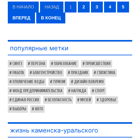
В НАЧАЛО
НАЗАД
1
2
3
4
5
ВПЕРЕД
В КОНЕЦ
популярные метки
СИНТЗ
ПЕРСОНА
ОБРАЗОВАНИЕ
ПРОИСШЕСТВИЯ
РАБОТА
БЛАГОУСТРОЙСТВО
ПРАЗДНИК
СТАТИСТИКА
ОТКЛЮЧЕНИЕ ВОДЫ
ТУРИЗМ
ДИЗАЙН ВОВРЕМЯ
ФОНД ПРЕДПРИНИМАТЕЛЬСТВА
НАГРАДА
СПОРТ
ЕДИНАЯ РОССИЯ
БЕЗОПАСНОСТЬ
МУЗЕЙ
ЗДОРОВЬЕ
ВЫБОРЫ
АВТО
жизнь каменска-уральского