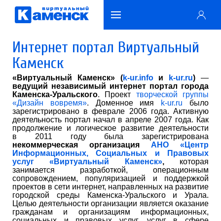
Интернет портал Виртуальный
Каменск
«Виртуальный Каменск» (
k-ur.info
и
k-ur.ru
)
—
ведущий независимый интернет портал города
Каменска-Уральского
. Проект
творческой группы
«Дизайн вовремя»
. Доменное имя
k-ur.ru
было
зарегистрировано в феврале 2006 года. Активную
деятельность портал начал в апреле 2007 года. Как
продолжение и логическое развитие деятельности
в 2011 году была зарегистрирована
некоммерческая организация
АНО «Центр
Информационных, Социальных и Правовых
услуг «Виртуальный Каменск»
,
которая
занимается разработкой, операционным
сопровождением, популяризацией и поддержкой
проектов в сети интернет, направленных на развитие
городской среды Каменска-Уральского и Урала.
Целью деятельности организации является оказание
гражданам и организациям информационных,
социальных и правовых услуг, услуг в сфере