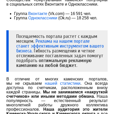
в социальных сетях Вконтакте и Одноклассники.
Группа
Вконтакте
(Vk.com) — 16 591 чел.
Группа
Одноклассники
(Ok.ru) — 18 258 чел.
Посещаемость портала растет с каждым
месяцем.
Реклама на нашем портале
станет эффективным инструментом вашего
бизнеса.
Гибкость размещения и четкое
отслеживание поставленных задач помогут
подобрать
оптимальную рекламную
кампанию на любой бюджет
.
В отличие от многих каменских порталов,
мы не скрываем
нашей статистики
. Она всегда
доступна по счетчикам, расположенным внизу
каждой страницы.
Мы не занимаемся «накруткой
счетчиков» или иными методами обмана.
Наша
популярность — естественный результат
многолетней работы дружного коллектива
профессионалов.
Наша аудитория это жители
Каменска-Уральского и Каменского округа
и все