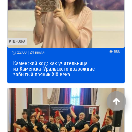
ПЕРСОНА
988
12:08 | 24 июля
Каменский код: как учительница
из Каменска-Уральского возрождает
забытый пряник XIX века