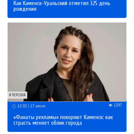
Как Каменск-Уральский отметил 325 день
рождения
ПЕРСОНА
1297
12:02 | 17 июля
«Фанаты рекламы» покоряют Каменск: как
страсть меняет облик города