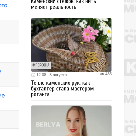
Каменский стежок: как нить
ого
меняет реальность
ПЕРСОНА
м
435
12:08 | 3 августа
Тепло каменских рук: как
бухгалтер стала мастером
ротанга
ие