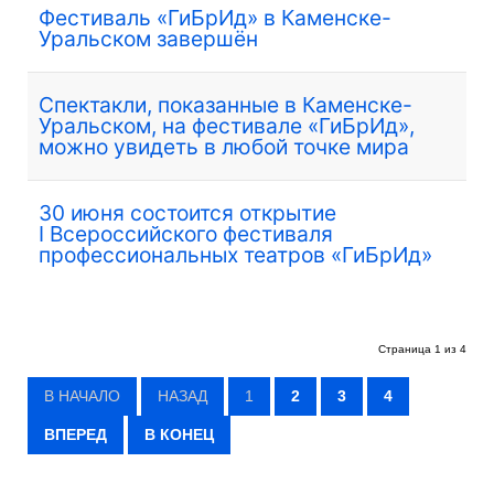
Фестиваль «ГиБрИд» в Каменске-
Уральском завершён
Спектакли, показанные в Каменске-
Уральском, на фестивале «ГиБрИд»,
можно увидеть в любой точке мира
30 июня состоится открытие
I Всероссийского фестиваля
профессиональных театров «ГиБрИд»
Страница 1 из 4
В НАЧАЛО
НАЗАД
1
2
3
4
ВПЕРЕД
В КОНЕЦ