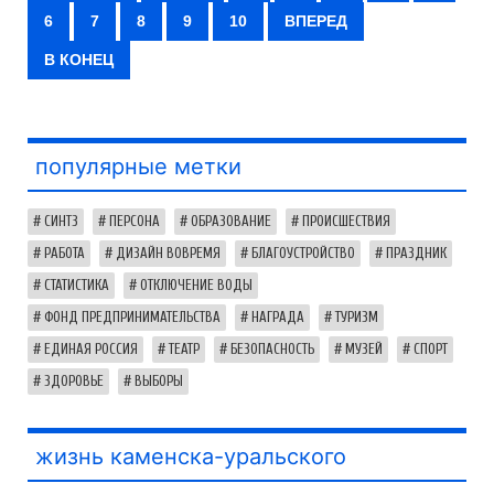
6
7
8
9
10
ВПЕРЕД
В КОНЕЦ
популярные метки
СИНТЗ
ПЕРСОНА
ОБРАЗОВАНИЕ
ПРОИСШЕСТВИЯ
РАБОТА
ДИЗАЙН ВОВРЕМЯ
БЛАГОУСТРОЙСТВО
ПРАЗДНИК
СТАТИСТИКА
ОТКЛЮЧЕНИЕ ВОДЫ
ФОНД ПРЕДПРИНИМАТЕЛЬСТВА
НАГРАДА
ТУРИЗМ
ЕДИНАЯ РОССИЯ
ТЕАТР
БЕЗОПАСНОСТЬ
МУЗЕЙ
СПОРТ
ЗДОРОВЬЕ
ВЫБОРЫ
жизнь каменска-уральского