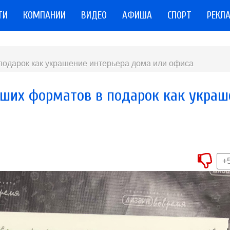
ТИ
КОМПАНИИ
ВИДЕО
АФИША
СПОРТ
РЕКЛ
подарок как украшение интерьера дома или офиса
ьших форматов в подарок как украш
+