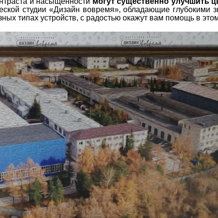
онтраста и насыщенности
могут существенно улучшить ц
ческой студии «Дизайн вовремя», обладающие глубокими 
зных типах устройств, с радостью окажут вам помощь в этом