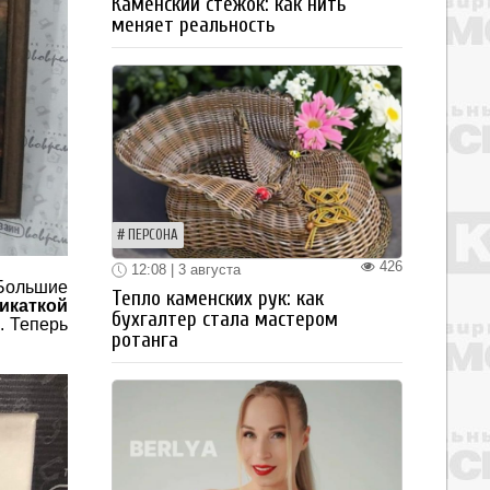
Каменский стежок: как нить
меняет реальность
ПЕРСОНА
426
12:08 | 3 августа
Большие
Тепло каменских рук: как
икаткой
бухгалтер стала мастером
. Теперь
ротанга