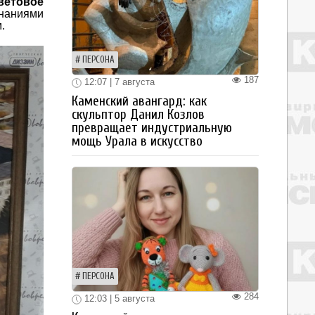
ветовое
знаниями
.
ПЕРСОНА
187
12:07 | 7 августа
Каменский авангард: как
скульптор Данил Козлов
превращает индустриальную
мощь Урала в искусство
ПЕРСОНА
284
12:03 | 5 августа