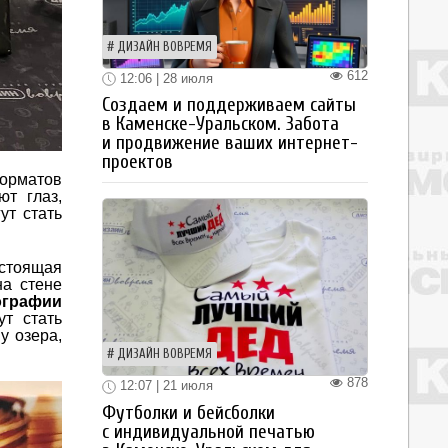
ДИЗАЙН ВОВРЕМЯ
612
12:06 | 28 июля
Создаем и поддерживаем сайты
в Каменске-Уральском. Забота
и продвижение ваших интернет-
проектов
форматов
т глаз,
ут стать
астоящая
на стене
ографии
т стать
у озера,
ДИЗАЙН ВОВРЕМЯ
878
12:07 | 21 июля
Футболки и бейсболки
с индивидуальной печатью