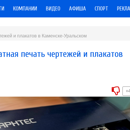
ТИ
КОМПАНИИ
ВИДЕО
АФИША
СПОРТ
РЕКЛ
ежей и плакатов в Каменске-Уральском
тная печать чертежей и плакатов
+