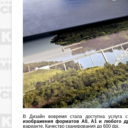
В Дизайн вовремя стала доступна услуга 
изображения форматов А0, А1 и любого д
варианте. Качество сканирования до 600 dpi.