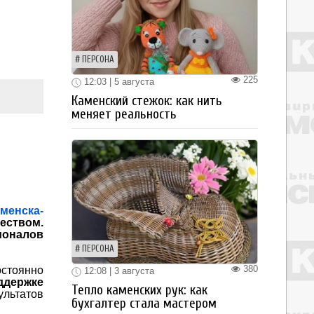
ПЕРСОНА
225
12:03 | 5 августа
Каменский стежок: как нить
меняет реальность
менска-
еством.
ионалов
ПЕРСОНА
380
тоянно
12:08 | 3 августа
оддержке
Тепло каменских рук: как
льтатов
бухгалтер стала мастером