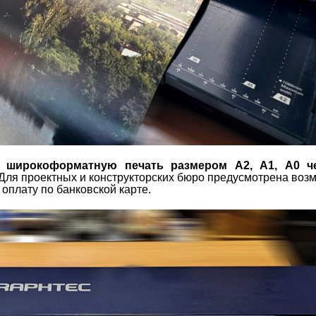
т
широкоформатную печать размером А2, А1, А0 ч
 Для проектных и конструкторских бюро предусмотрена воз
оплату по банковской карте.