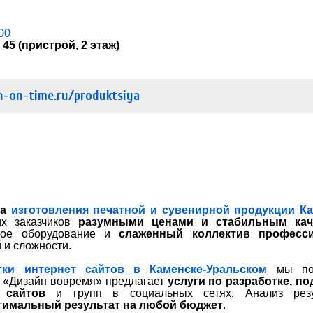
00
45 (пристрой, 2 этаж)
n-on-time.ru/produktsiya
ка
изготовления печатной и сувенирной продукции Ка
х заказчиков
разумными ценами и стабильным кач
рное оборудование и
слаженный коллектив професс
 и сложности.
тки интернет сайтов в Каменске-Уральском
мы пос
. «Дизайн вовремя» предлагает
услуги по разработке, п
 сайтов
и групп в социальных сетях. Анализ резу
тимальный результат на любой бюджет
.