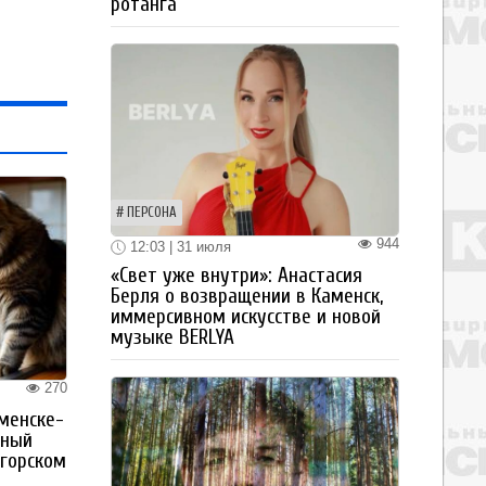
ротанга
ПЕРСОНА
944
12:03 | 31 июля
«Свет уже внутри»: Анастасия
Берля о возвращении в Каменск,
иммерсивном искусстве и новой
музыке BERLYA
270
менске-
тный
огорском