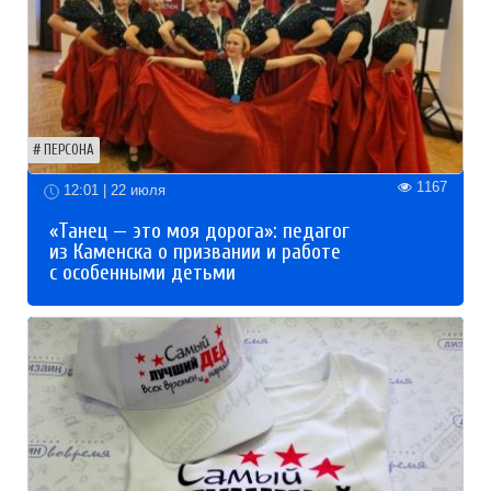
ПЕРСОНА
1167
12:01 | 22 июля
«Танец — это моя дорога»: педагог
из Каменска о призвании и работе
с особенными детьми