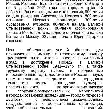
России. Резервы Человечества» проходит с 9 марта
по 5 декабря 2021 года по городам трудовой
доблести России в год науки и технологий, 800-летия
со дня рождения Александра Невского, 800-летия
основания Нижнего Новгорода, 300-летия
образования Кузбасса, 80-летия начала Великой
Отечественной войны, 80-летия формирования
дивизий Московского народного ополчения и начала
Битвы за Москву, 60-летия полета Юрия Гагарина
в космос.
Цель − объединение усилий общества для
привлечения внимания к героическому подвигу
тружеников тыла, которые внесли значительный
вклад в достижение Победы в Великой
Отечественной войне 1941—1945 гг., а также
трудовому подвигу народа в предвоенные
и послевоенные годы, достижениям России в науке,
промышленности, энергетике и передовых
технологиях путем проведения культурно-
просветительских, историко-патриотических
и спортивно-оздоровительных мероприятий
в городах остановки экспедиции — городах трудовой
доблести — с привлечением международных,
государственных и общественных организаций,
учебно-образовательных заведений,