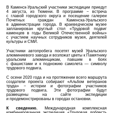
В Каменск-Уральский участники экспедиции приедут
4 августа, из Тюмени. В программе − встреча
с главой городского округа и посещение галереи
Почетных граждан Каменска-Уральского
в администрации города. В краеведческом музее
запланирован круглый стол «Трудовой подвиг
каменцев в годы Великой Отечественной войны»
с участием научных сотрудников музея, деятелей
культуры и СМИ.
Участники автопробега посетят музей Уральского
алюминиевого завода и возложат цветы к Памятнику
уральским алюминщикам, павшим в боях
с фашистами и к подножию самолета — символу
трудового подвига.
С осени 2020 года и на протяжении всего маршрута
создатели проекта собирают «Альбом ветеранов
труда» − истории и фотографии участников
трудового подвига. Эти фотографии будут
размещены на сайте экспедиции
и продемонстрированы в городах остановки.
К сведению.
Международная комплексная
комбинированная экспедиция «Трудовая доблесть