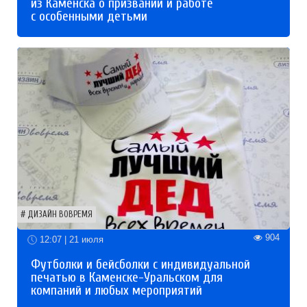
из Каменска о призвании и работе
с особенными детьми
ДИЗАЙН ВОВРЕМЯ
904
12:07 | 21 июля
Футболки и бейсболки с индивидуальной
печатью в Каменске-Уральском для
компаний и любых мероприятий