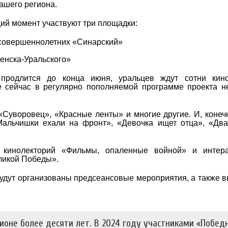
ашего региона.
ий момент участвуют три площадки:
совершеннолетних «Синарский»
енска-Уральского»
родлится до конца июня, уральцев ждут сотни кино
е сейчас в регулярно пополняемой программе проекта н
воровец», «Красные ленты» и многие другие. И, конечн
альчишки ехали на фронт», «Девочка ищет отца», «Два
кинолекторий «Фильмы, опаленные войной» и интера
ликой Победы».
дут организованы предсеансовые мероприятия, а также в
.
ионе более десяти лет. В 2024 году участниками «Побед