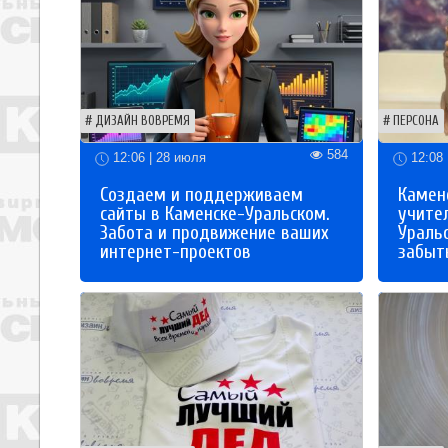
ДИЗАЙН ВОВРЕМЯ
ПЕРСОНА
584
12:06 | 28 июля
12:08 
Создаем и поддерживаем
Каменс
сайты в Каменске-Уральском.
учите
Забота и продвижение ваших
Ураль
интернет-проектов
забыты