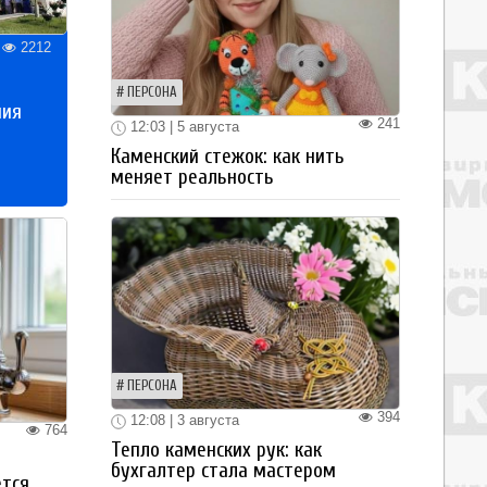
2212
ПЕРСОНА
ния
241
12:03 | 5 августа
Каменский стежок: как нить
меняет реальность
ПЕРСОНА
394
12:08 | 3 августа
764
Тепло каменских рук: как
бухгалтер стала мастером
ется