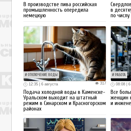
В производстве пива российская
Свердлов
промышленность опередила
в десятк
немецкую
по числу
ОТКЛЮЧЕНИЕ ВОДЫ
РАБОТА
317
12:35 | 6 августа
08:08 | 6
Подача холодной воды в Каменске-
Все боль
Уральском выходит на штатный
женщин 
режим в Синарском и Красногорском
и инжен
районах