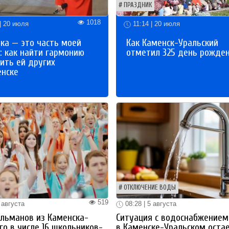
ПРАЗДНИК
1018
| 20 июля
11:14 | 20 июля
ка — это часть моей
Как Каменск-Уральский
: как найти гармонию
отметил 325 день рожде
ить ей других
енске
ОТКЛЮЧЕНИЕ ВОДЫ
519
 августа
08:28 | 5 августа
льманов из Каменска-
Ситуация с водоснабжением
го в числе 16 школьников-
в Каменске-Уральском оста