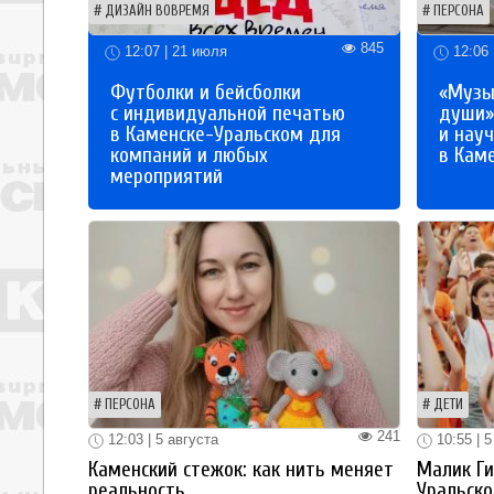
ДИЗАЙН ВОВРЕМЯ
ПЕРСОНА
845
12:07 | 21 июля
12:06 
Футболки и бейсболки
«Музы
с индивидуальной печатью
души»
в Каменске-Уральском для
и науч
компаний и любых
в Кам
мероприятий
ПЕРСОНА
ДЕТИ
241
12:03 | 5 августа
10:55 | 5
Каменский стежок: как нить меняет
Малик Ги
реальность
Уральско