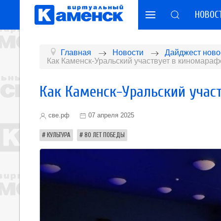
НОВОС
Главная
Новости
Дайджест ново
Как Каменск-Уральский участвует в киномар
Как Каменск-Уральский учас
све.рф
07 апреля 2025
КУЛЬТУРА
80 ЛЕТ ПОБЕДЫ