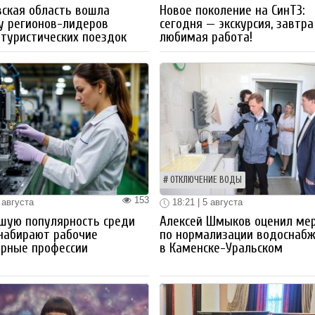
ская область вошла
Новое поколение на СинТЗ:
у регионов-лидеров
сегодня — экскурсия, завтра
 туристических поездок
любимая работа!
ОТКЛЮЧЕНИЕ ВОДЫ
153
 августа
18:21 | 5 августа
шую популярность среди
Алексей Шмыков оценил ме
набирают рабочие
по нормализации водоснаб
ерные профессии
в Каменске-Уральском