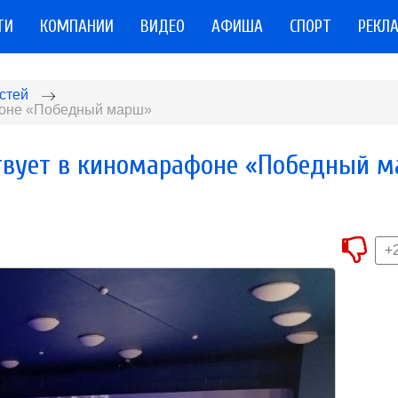
ТИ
КОМПАНИИ
ВИДЕО
АФИША
СПОРТ
РЕКЛ
стей
афоне «Победный марш»
твует в киномарафоне «Победный 
+