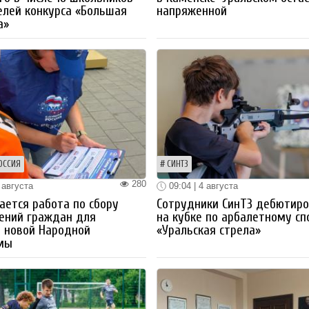
лей конкурса «Большая
напряженной
а»
ОССИЯ
СИНТЗ
280
 августа
09:04 | 4 августа
ется работа по сбору
Сотрудники СинТЗ дебютир
ений граждан для
на кубке по арбалетному сп
 новой Народной
«Уральская стрела»
мы