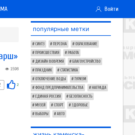
АМА
Войти
популярные метки
СИНТЗ
ПЕРСОНА
ОБРАЗОВАНИЕ
марш»
ПРОИСШЕСТВИЯ
РАБОТА
ДИЗАЙН ВОВРЕМЯ
БЛАГОУСТРОЙСТВО
1598
ПРАЗДНИК
СТАТИСТИКА
ОТКЛЮЧЕНИЕ ВОДЫ
ТУРИЗМ
2
2
ФОНД ПРЕДПРИНИМАТЕЛЬСТВА
НАГРАДА
ЕДИНАЯ РОССИЯ
БЕЗОПАСНОСТЬ
МУЗЕЙ
СПОРТ
ЗДОРОВЬЕ
ВЫБОРЫ
АВТО
жизнь каменска-