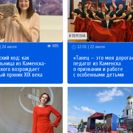
ПЕРСОНА
985
| 24 июля
12:01 | 22 июля
кий код: как
«Танец — это моя дорога»
льница из Каменска-
педагог из Каменска
ского возрождает
о призвании и работе
й пряник XIX века
с особенными детьми