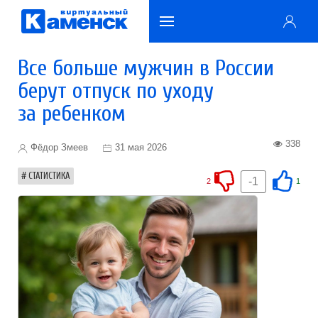
Все больше мужчин в России
берут отпуск по уходу
за ребенком
338
Фёдор Змеев
31 мая 2026
СТАТИСТИКА
-1
2
1