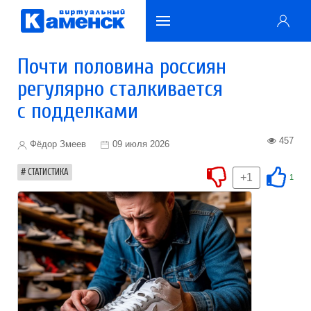
Почти половина россиян
регулярно сталкивается
с подделками
457
Фёдор Змеев
09 июля 2026
СТАТИСТИКА
+1
1