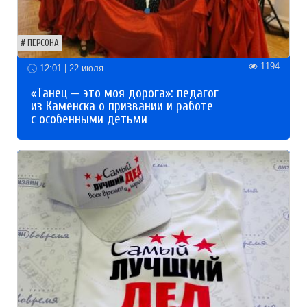
ПЕРСОНА
1194
12:01 | 22 июля
«Танец — это моя дорога»: педагог
из Каменска о призвании и работе
с особенными детьми