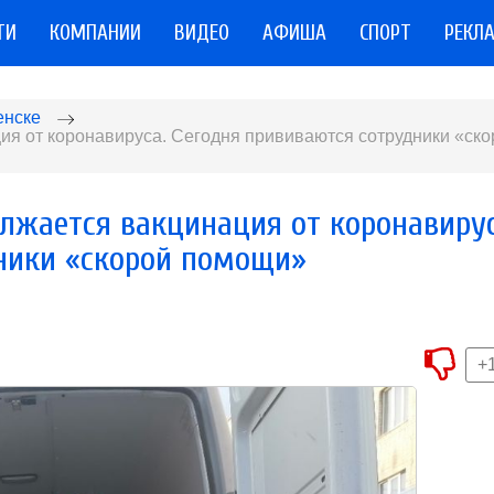
ТИ
КОМПАНИИ
ВИДЕО
АФИША
СПОРТ
РЕКЛ
енске
ия от коронавируса. Сегодня прививаются сотрудники «ско
лжается вакцинация от коронавирус
ники «скорой помощи»
+