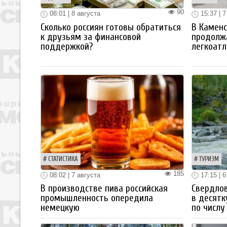
90
08:01 | 8 августа
15:37 | 7
Сколько россиян готовы обратиться
В Каменс
к друзьям за финансовой
продолж
поддержкой?
легкоатл
СТАТИСТИКА
ТУРИЗМ
185
08:02 | 7 августа
17:15 | 6
В производстве пива российская
Свердлов
промышленность опередила
в десятк
немецкую
по числу