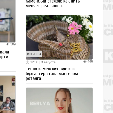
Каменский стежок: как нить
меняет реальность
309
овали
ПЕРСОНА
орту
446
12:08 | 3 августа
Тепло каменских рук: как
бухгалтер стала мастером
ротанга