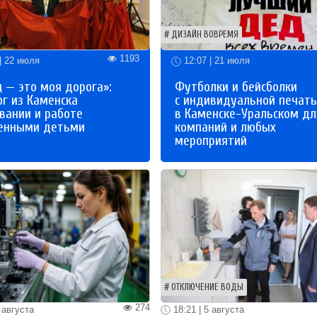
ДИЗАЙН ВОВРЕМЯ
1193
| 22 июля
12:07 | 21 июля
 — это моя дорога»:
Футболки и бейсболки
ог из Каменска
с индивидуальной печат
вании и работе
в Каменске-Уральском дл
бенными детьми
компаний и любых
мероприятий
ОТКЛЮЧЕНИЕ ВОДЫ
274
 августа
18:21 | 5 августа