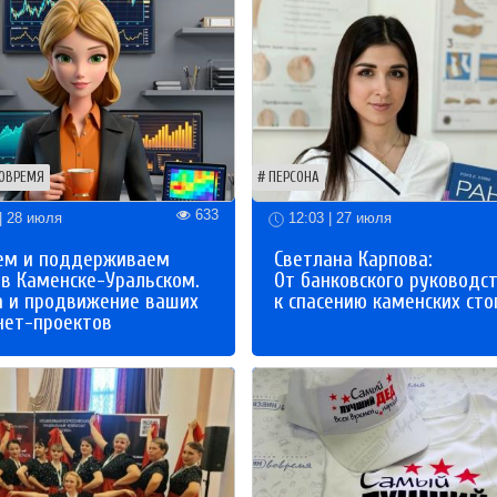
ОВРЕМЯ
ПЕРСОНА
633
| 28 июля
12:03 | 27 июля
ем и поддерживаем
Светлана Карпова:
 в Каменске-Уральском.
От банковского руководс
а и продвижение ваших
к спасению каменских сто
нет-проектов