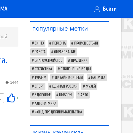
АМА
Войти
популярные метки
рой
СИНТЗ
ПЕРСОНА
ПРОИСШЕСТВИЯ
РАБОТА
ОБРАЗОВАНИЕ
а.
БЛАГОУСТРОЙСТВО
ПРАЗДНИК
СТАТИСТИКА
ОТКЛЮЧЕНИЕ ВОДЫ
ТУРИЗМ
ДИЗАЙН ВОВРЕМЯ
НАГРАДА
3444
СПОРТ
ЕДИНАЯ РОССИЯ
МУЗЕЙ
ЗДОРОВЬЕ
ВЫБОРЫ
АВТО
1
1
АЛГОРИТМИКА
ФОНД ПРЕДПРИНИМАТЕЛЬСТВА
жизнь каменска-