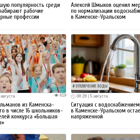
шую популярность среди
Алексей Шмыков оценил ме
набирают рабочие
по нормализации водоснаб
ерные профессии
в Каменске-Уральском
ОТКЛЮЧЕНИЕ ВОДЫ
619
 августа
08:28 | 5 августа
льманов из Каменска-
Ситуация с водоснабжением
го в числе 16 школьников-
в Каменске-Уральском оста
лей конкурса «Большая
напряженной
а»