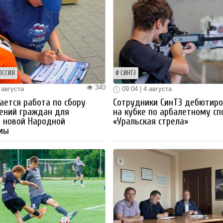
ОССИЯ
СИНТЗ
340
 августа
09:04 | 4 августа
ется работа по сбору
Сотрудники СинТЗ дебютир
ений граждан для
на кубке по арбалетному сп
 новой Народной
«Уральская стрела»
мы