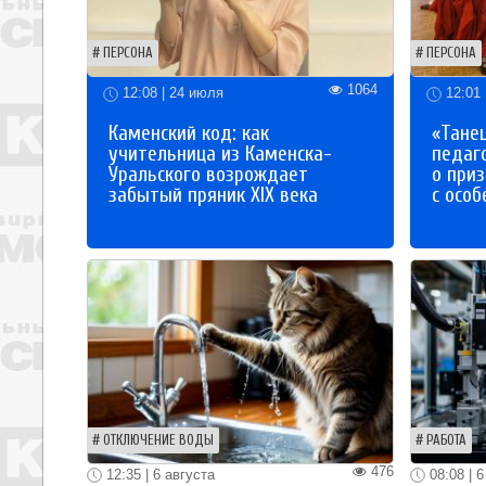
ПЕРСОНА
ПЕРСОНА
1064
12:08 | 24 июля
12:01 
Каменский код: как
«Танец
учительница из Каменска-
педаг
Уральского возрождает
о приз
забытый пряник XIX века
с осо
ОТКЛЮЧЕНИЕ ВОДЫ
РАБОТА
476
12:35 | 6 августа
08:08 | 6