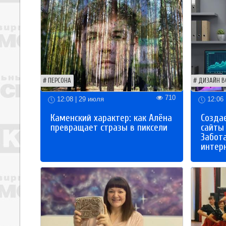
ПЕРСОНА
ДИЗАЙН В
710
12:08 | 29 июля
12:06 
Каменский характер: как Алёна
Созда
превращает стразы в пиксели
сайты
Забот
интер