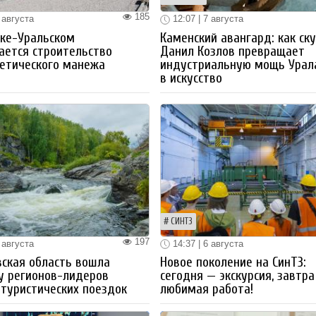
185
 августа
12:07 | 7 августа
ке-Уральском
Каменский авангард: как ск
ается строительство
Данил Козлов превращает
етического манежа
индустриальную мощь Урал
в искусство
СИНТЗ
197
 августа
14:37 | 6 августа
ская область вошла
Новое поколение на СинТЗ:
у регионов-лидеров
сегодня — экскурсия, завтра
 туристических поездок
любимая работа!