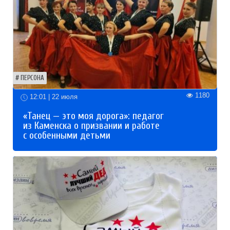
ПЕРСОНА
1180
12:01 | 22 июля
«Танец — это моя дорога»: педагог
из Каменска о призвании и работе
с особенными детьми