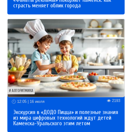
«Фанаты рекламы» покоряют Каменск: как
страсть меняет облик города
АЛГОРИТМИКА
2193
12:05 | 16 июля
Экскурсия в «ДОДО Пицца» и полезные знания
из мира цифровых технологий ждут детей
Каменска-Уральского этим летом