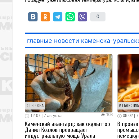
порадует уже плюсовая температура. Кстати, впе
0
главные новости каменска-уральск
ПЕРСОНА
СТАТИСТИК
103
12:07 | 7 августа
08:02 | 7
Каменский авангард: как скульптор
В произв
Данил Козлов превращает
промышл
индустриальную мощь Урала
немецку