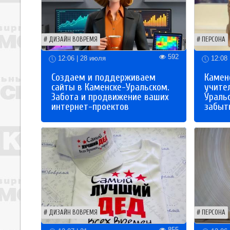
ДИЗАЙН ВОВРЕМЯ
ПЕРСОНА
592
12:06 | 28 июля
12:08 
Создаем и поддерживаем
Каменс
сайты в Каменске-Уральском.
учите
Забота и продвижение ваших
Ураль
интернет-проектов
забыты
ДИЗАЙН ВОВРЕМЯ
ПЕРСОНА
855