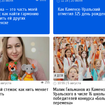
| 20 июля
11:14 | 20 июля
ка — это часть моей
Как Каменск-Уральский
: как найти гармонию
отметил 325 день рожде
ить ей других
енске
ДЕТИ
255
 августа
10:55 | 5 августа
й стежок: как нить меняет
Малик Гильманов из Каменс
ть
Уральского в числе 16 школ
победителей конкурса «Бол
перемена»