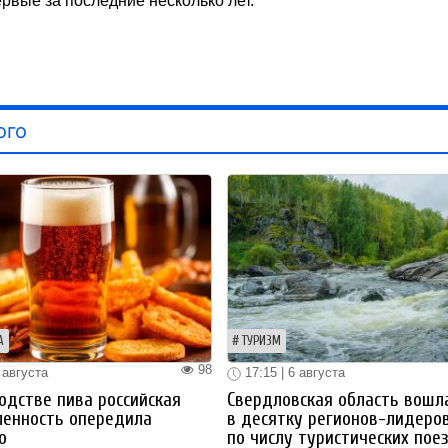
рвые за последние несколько лет.
ого
А
ТУРИЗМ
98
 августа
17:15 | 6 августа
одстве пива российская
Свердловская область вошл
енность опередила
в десятку регионов-лидеро
ю
по числу туристических пое