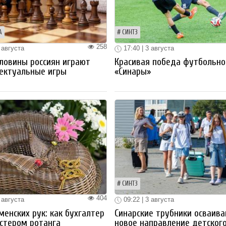
А
СИНТЗ
258
 августа
17:40 | 3 августа
ловины россиян играют
Красивая победа футбольно
ектуальные игры
«Синары»
СИНТЗ
404
 августа
09:22 | 3 августа
менских рук: как бухгалтер
Синарские трубники осваив
стером ротанга
новое направление детског