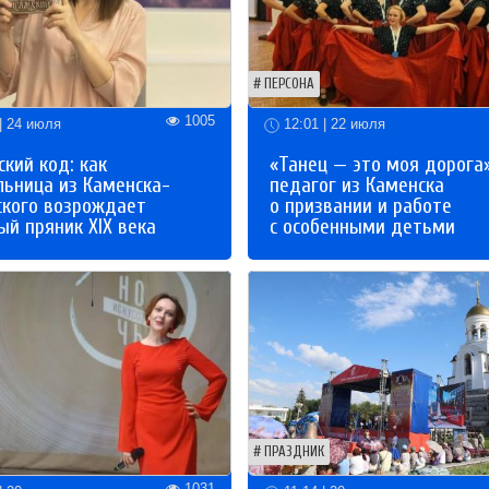
ПЕРСОНА
1005
| 24 июля
12:01 | 22 июля
кий код: как
«Танец — это моя дорога»
льница из Каменска-
педагог из Каменска
ского возрождает
о призвании и работе
й пряник XIX века
с особенными детьми
ПРАЗДНИК
1031