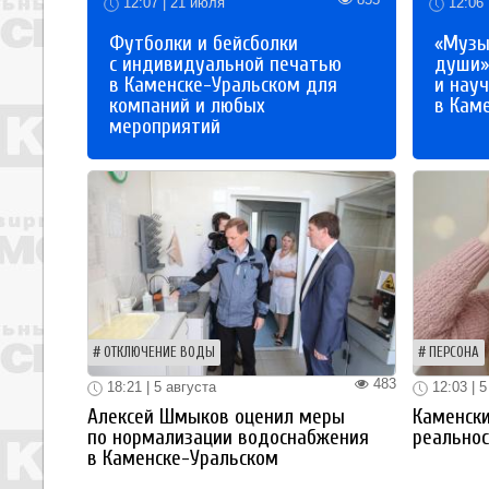
12:07 | 21 июля
12:06 
Футболки и бейсболки
«Музы
с индивидуальной печатью
души»
в Каменске-Уральском для
и науч
компаний и любых
в Кам
мероприятий
ОТКЛЮЧЕНИЕ ВОДЫ
ПЕРСОНА
483
18:21 | 5 августа
12:03 | 5
Алексей Шмыков оценил меры
Каменски
по нормализации водоснабжения
реальнос
в Каменске-Уральском