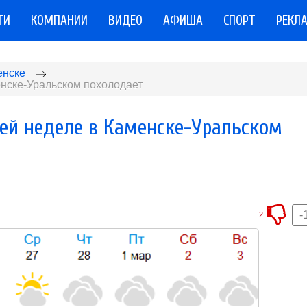
ТИ
КОМПАНИИ
ВИДЕО
АФИША
СПОРТ
РЕКЛ
енске
енске-Уральском похолодает
щей неделе в Каменске-Уральском
-
2