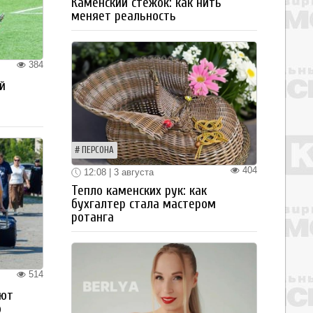
Каменский стежок: как нить
меняет реальность
384
й
ПЕРСОНА
404
12:08 | 3 августа
Тепло каменских рук: как
бухгалтер стала мастером
ротанга
514
ают
о