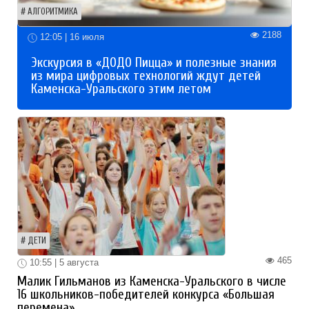
АЛГОРИТМИКА
2188
12:05 | 16 июля
Экскурсия в «ДОДО Пицца» и полезные знания
из мира цифровых технологий ждут детей
Каменска-Уральского этим летом
ДЕТИ
465
10:55 | 5 августа
Малик Гильманов из Каменска-Уральского в числе
16 школьников-победителей конкурса «Большая
перемена»