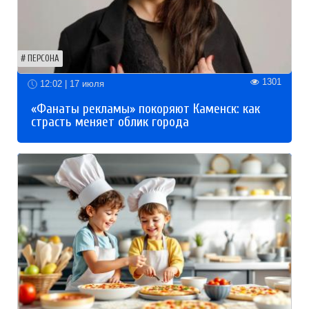
ПЕРСОНА
1301
12:02 | 17 июля
«Фанаты рекламы» покоряют Каменск: как
страсть меняет облик города