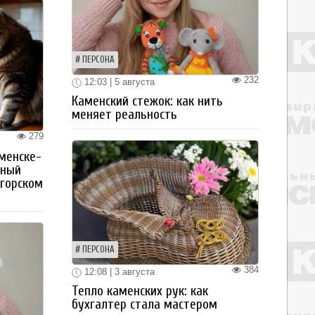
ПЕРСОНА
232
12:03 | 5 августа
Каменский стежок: как нить
меняет реальность
279
менске-
тный
огорском
ПЕРСОНА
384
12:08 | 3 августа
Тепло каменских рук: как
бухгалтер стала мастером