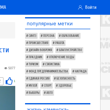
АМА
Войти
популярные метки
СИНТЗ
ПЕРСОНА
ОБРАЗОВАНИЕ
ПРОИСШЕСТВИЯ
РАБОТА
сти
ДИЗАЙН ВОВРЕМЯ
БЛАГОУСТРОЙСТВО
а
ПРАЗДНИК
ОТКЛЮЧЕНИЕ ВОДЫ
ТУРИЗМ
СТАТИСТИКА
5077
ФОНД ПРЕДПРИНИМАТЕЛЬСТВА
НАГРАДА
ЕДИНАЯ РОССИЯ
БЕЗОПАСНОСТЬ
2
1
МУЗЕЙ
СПОРТ
ЗДОРОВЬЕ
ВЫБОРЫ
АВТО
жизнь каменска-