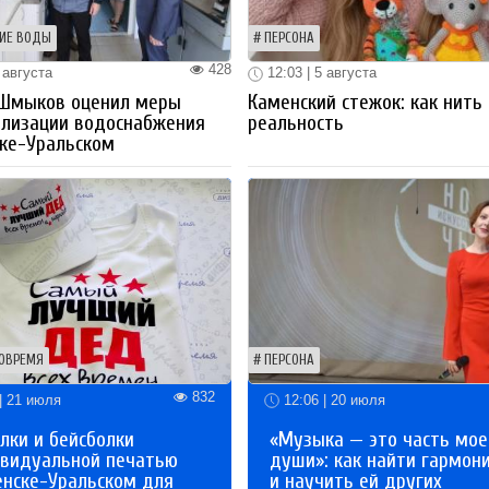
ИЕ ВОДЫ
ПЕРСОНА
428
 августа
12:03 | 5 августа
 Шмыков оценил меры
Каменский стежок: как нить
ализации водоснабжения
реальность
ке-Уральском
ОВРЕМЯ
ПЕРСОНА
832
| 21 июля
12:06 | 20 июля
лки и бейсболки
«Музыка — это часть мое
ивидуальной печатью
души»: как найти гармон
енске-Уральском для
и научить ей других