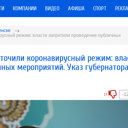
ТИ
КОМПАНИИ
ВИДЕО
АФИША
СПОРТ
РЕКЛ
енске
русный режим: власти запретили проведение публичных
сточили коронавирусный режим: вла
чных мероприятий. Указ губернатор
-1
13