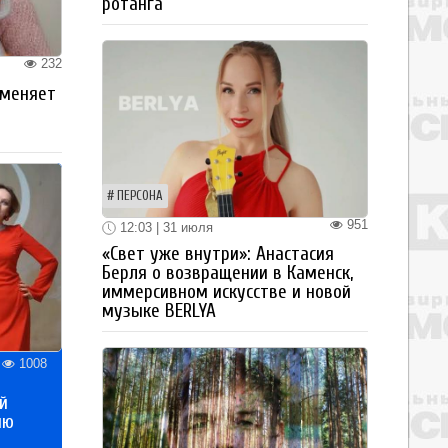
ротанга
232
 меняет
ПЕРСОНА
951
12:03 | 31 июля
«Свет уже внутри»: Анастасия
Берля о возвращении в Каменск,
иммерсивном искусстве и новой
музыке BERLYA
1008
й
ию