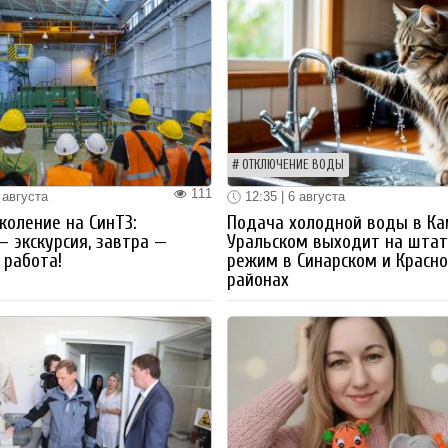
ОТКЛЮЧЕНИЕ ВОДЫ
111
 августа
12:35 | 6 августа
коление на СинТЗ:
Подача холодной воды в Ка
— экскурсия, завтра —
Уральском выходит на шта
работа!
режим в Синарском и Красн
районах