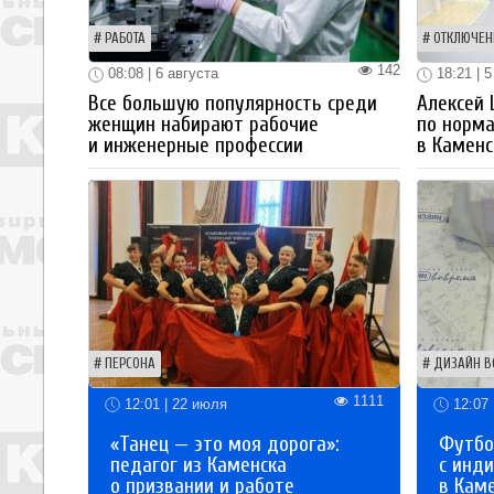
РАБОТА
ОТКЛЮЧЕН
142
08:08 | 6 августа
18:21 | 5
Все большую популярность среди
Алексей
женщин набирают рабочие
по норм
и инженерные профессии
в Каменс
ПЕРСОНА
ДИЗАЙН В
1111
12:01 | 22 июля
12:07 
«Танец — это моя дорога»:
Футбо
педагог из Каменска
с инд
о призвании и работе
в Кам