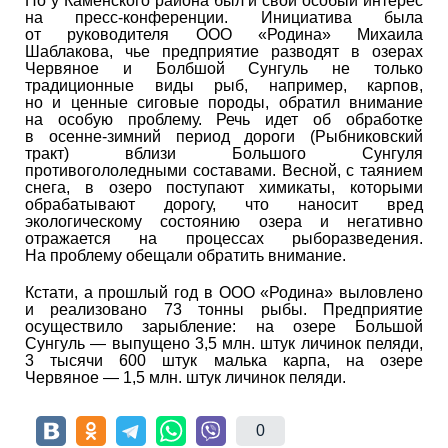
Но у Каменского района был и свой особый интерес
на пресс-конференции. Инициатива была
от руководителя ООО «Родина» Михаила
Шаблакова, чье предприятие разводят в озерах
Червяное и Болбшой Сунгуль не только
традиционные виды рыб, например, карпов,
но и ценные сиговые породы, обратил внимание
на особую проблему. Речь идет об обработке
в осенне-зимний период дороги (Рыбниковский
тракт) вблизи Большого Сунгуля
противогололедными составами. Весной, с таянием
снега, в озеро поступают химикаты, которыми
обрабатывают дорогу, что наносит вред
экологическому состоянию озера и негативно
отражается на процессах рыборазведения.
На проблему обещали обратить внимание.
Кстати, а прошлый год в ООО «Родина» выловлено
и реализовано 73 тонны рыбы. Предприятие
осуществило зарыбление: на озере Большой
Сунгуль — выпущено 3,5 млн. штук личинок пеляди,
3 тысячи 600 штук малька карпа, на озере
Червяное — 1,5 млн. штук личинок пеляди.
0