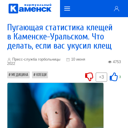
Пугающая статистика клещей
в Каменске-Уральском. Что
делать, если вас укусил клещ
Пресс-служба горбольницы
10 июня
4753
2022
МЕДИЦИНА
КЛЕЩИ
+3
3