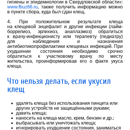
гигиены и эпидемиологии в Свердловской области»:
www.fbuz66.ru
, также получить информацию можно
в пункте сбора, куда был сдан клещ.
4. При положительном результате клеща
на клещевой энцефалит и другие инфекции (лайм-
боррелиоз, эрлихиоз, анаплазмоз) обратиться
к врачу-инфекционисту или терапевту (педиатру)
для наблюдения и назначения
антибиотикопрофилактики клещевых инфекций. При
ухудшении состояния необходимо срочно
обратиться к участковому врачу по месту
жительства, проинформировав его о факте укуса
клеща.
Что нельзя делать, если укусил
клещ
удалять клеща без использования пинцета или
других устройств не защищёнными руками;
давить клеща;
наносить на клеща масло, крем, бензин и др.;
выбрасывать или уничтожать клеща;
игнорировать ухудшение состояния, заниматься