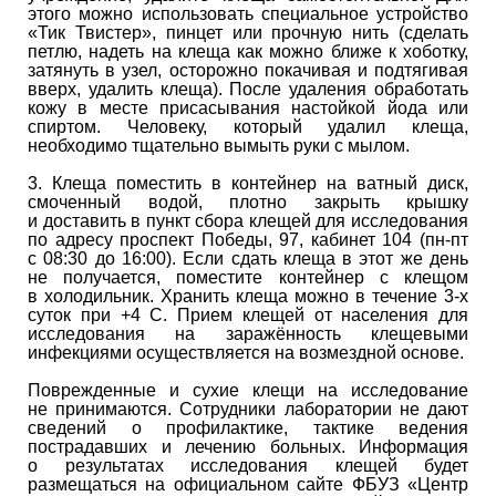
этого можно использовать специальное устройство
«Тик Твистер», пинцет или прочную нить (сделать
петлю, надеть на клеща как можно ближе к хоботку,
затянуть в узел, осторожно покачивая и подтягивая
вверх, удалить клеща). После удаления обработать
кожу в месте присасывания настойкой йода или
спиртом. Человеку, который удалил клеща,
необходимо тщательно вымыть руки с мылом.
3. Клеща поместить в контейнер на ватный диск,
смоченный водой, плотно закрыть крышку
и доставить в пункт сбора клещей для исследования
по адресу проспект Победы, 97, кабинет 104 (пн-пт
с 08:30 до 16:00). Если сдать клеща в этот же день
не получается, поместите контейнер с клещом
в холодильник. Хранить клеща можно в течение 3-х
суток при +4 С. Прием клещей от населения для
исследования на заражённость клещевыми
инфекциями осуществляется на возмездной основе.
Поврежденные и сухие клещи на исследование
не принимаются. Сотрудники лаборатории не дают
сведений о профилактике, тактике ведения
пострадавших и лечению больных. Информация
о результатах исследования клещей будет
размещаться на официальном сайте ФБУЗ «Центр