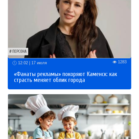
ПЕРСОНА
1283
12:02 | 17 июля
«Фанаты рекламы» покоряют Каменск: как
страсть меняет облик города