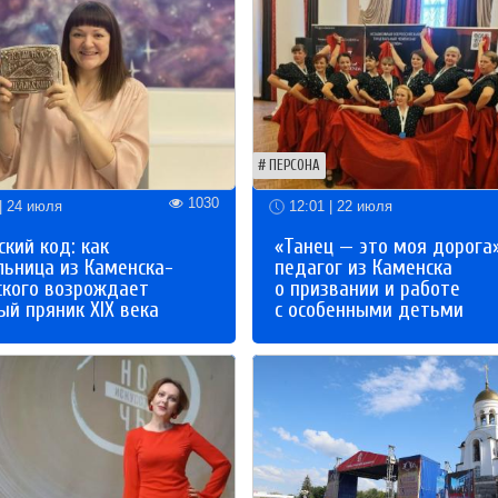
ПЕРСОНА
1030
| 24 июля
12:01 | 22 июля
кий код: как
«Танец — это моя дорога»
льница из Каменска-
педагог из Каменска
ского возрождает
о призвании и работе
й пряник XIX века
с особенными детьми