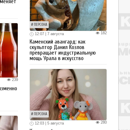
 меняет
ПЕРСОНА
182
12:07 | 7 августа
Каменский авангард: как
скульптор Данил Козлов
превращает индустриальную
мощь Урала в искусство
239
изменно
ПЕРСОНА
280
12:03 | 5 августа