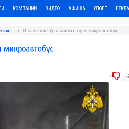
ТИ
КОМПАНИИ
ВИДЕО
АФИША
СПОРТ
РЕКЛ
енске
В Каменске-Уральском сгорел микроавтобус
л микроавтобус
-
3