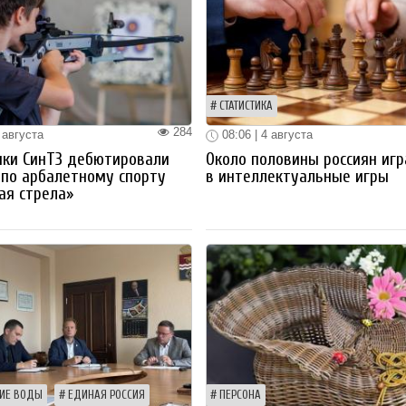
СТАТИСТИКА
284
 августа
08:06 | 4 августа
ики СинТЗ дебютировали
Около половины россиян иг
 по арбалетному спорту
в интеллектуальные игры
ая стрела»
ИЕ ВОДЫ
ЕДИНАЯ РОССИЯ
ПЕРСОНА