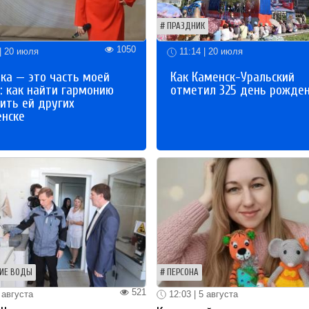
ПРАЗДНИК
1050
| 20 июля
11:14 | 20 июля
ка — это часть моей
Как Каменск-Уральский
: как найти гармонию
отметил 325 день рожде
ить ей других
енске
ИЕ ВОДЫ
ПЕРСОНА
521
 августа
12:03 | 5 августа