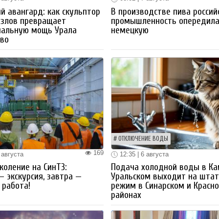
й авангард: как скульптор
В производстве пива россий
озлов превращает
промышленность опередил
иальную мощь Урала
немецкую
тво
ОТКЛЮЧЕНИЕ ВОДЫ
169
 августа
12:35 | 6 августа
коление на СинТЗ:
Подача холодной воды в Ка
— экскурсия, завтра —
Уральском выходит на шта
работа!
режим в Синарском и Красн
районах