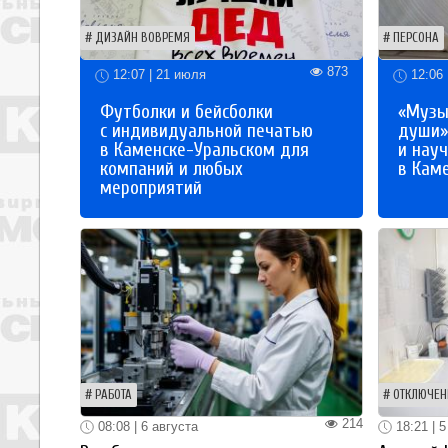
ДИЗАЙН ВОВРЕМЯ
ПЕРСОНА
873
12:07 | 21 июля
12:06 
Футболки и бейсболки
«Музы
с индивидуальной печатью
души»
в Каменске-Уральском для
и науч
компаний и любых
в Кам
мероприятий
РАБОТА
ОТКЛЮЧЕН
214
08:08 | 6 августа
18:21 | 5