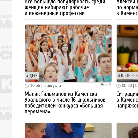
Все большую популярность среди
Алексей
женщин набирают рабочие
по норм
и инженерные профессии
в Каменс
ДЕТИ
ОТКЛЮЧЕН
591
10:55 | 5 августа
08:28 | 5
Малик Гильманов из Каменска-
Ситуация
Уральского в числе 16 школьников-
в Каменс
победителей конкурса «Большая
напряже
перемена»