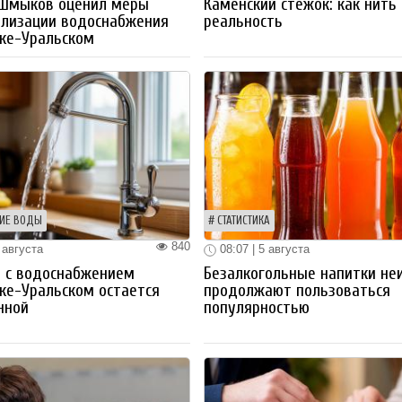
 Шмыков оценил меры
Каменский стежок: как нить
ализации водоснабжения
реальность
ке-Уральском
ИЕ ВОДЫ
СТАТИСТИКА
840
 августа
08:07 | 5 августа
 с водоснабжением
Безалкогольные напитки не
ке-Уральском остается
продолжают пользоваться
нной
популярностью