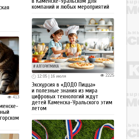
в Каменске-Уральском для
компаний и любых мероприятий
ская
а
АЛГОРИТМИКА
2225
12:05 | 16 июля
Экскурсия в «ДОДО Пицца»
и полезные знания из мира
цифровых технологий ждут
413
детей Каменска-Уральского этим
менске-
летом
тный
огорском