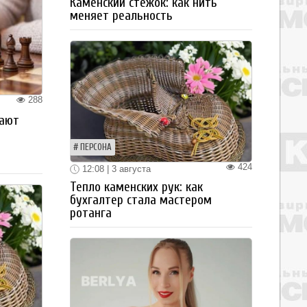
Каменский стежок: как нить
меняет реальность
288
рают
ПЕРСОНА
424
12:08 | 3 августа
Тепло каменских рук: как
бухгалтер стала мастером
ротанга