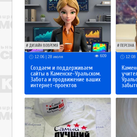
ДИЗАЙН ВОВРЕМЯ
ПЕРСОНА
609
12:06 | 28 июля
12:08 
Создаем и поддерживаем
Каменс
сайты в Каменске-Уральском.
учите
Забота и продвижение ваших
Ураль
интернет-проектов
забыты