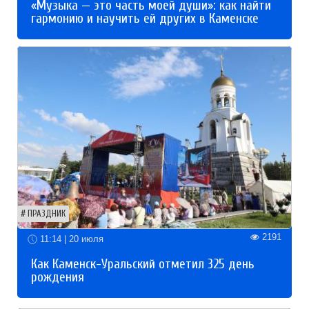
«Музыка — это часть моей души»: как найти
гармонию и научить ей других в Каменске
ПРАЗДНИК
2191
11:14 | 20 июля
Как Каменск-Уральский отметил 325 день
рождения