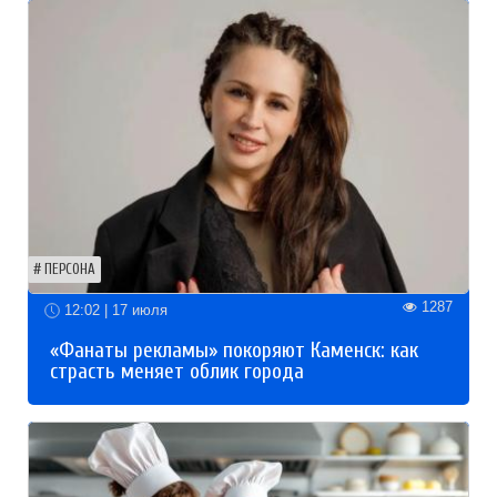
ПЕРСОНА
1287
12:02 | 17 июля
«Фанаты рекламы» покоряют Каменск: как
страсть меняет облик города