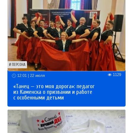
ПЕРСОНА
1129
12:01 | 22 июля
«Танец — это моя дорога»: педагог
из Каменска о призвании и работе
с особенными детьми