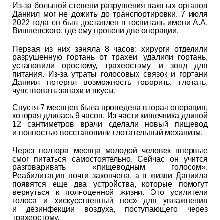
Из-за большой степени разрушения важных органов
Даниил мог не дожить до транспортировки. 7 июля
2022 года он был доставлен в госпиталь имени А.А.
Вишневского, где ему провели две операции.
Первая из них заняла 8 часов: хирурги отделили
разрушенную гортань от трахеи, удалили гортань,
установили оростому, трахеостому и зонд для
питания. Из-за утраты голосовых связок и гортани
Даниил потерял возможность говорить, глотать,
чувствовать запахи и вкусы.
Спустя 7 месяцев была проведена вторая операция,
которая длилась 9 часов. Из части кишечника длиной
12 сантиметров врачи сделали новый пищевод
и полностью восстановили глотательный механизм.
Через полтора месяца молодой человек впервые
смог питаться самостоятельно. Сейчас он учится
разговаривать «пищеводным голосом».
Реабилитация почти закончена, а в жизни Даниила
появятся еще два устройства, которые помогут
вернуться к полноценной жизни. Это усилители
голоса и «искусственный нос» для увлажнения
и дезинфекции воздуха, поступающего через
трахеостому.