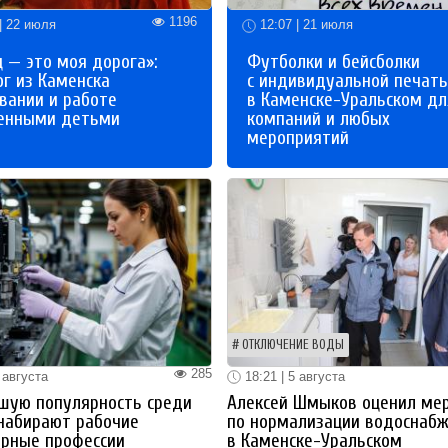
1196
| 22 июля
12:07 | 21 июля
 — это моя дорога»:
Футболки и бейсболки
ог из Каменска
с индивидуальной печат
вании и работе
в Каменске-Уральском дл
бенными детьми
компаний и любых
мероприятий
ОТКЛЮЧЕНИЕ ВОДЫ
285
 августа
18:21 | 5 августа
шую популярность среди
Алексей Шмыков оценил ме
набирают рабочие
по нормализации водоснаб
ерные профессии
в Каменске-Уральском