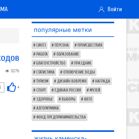
АМА
Войти
популярные метки
СИНТЗ
ПЕРСОНА
ПРОИСШЕСТВИЯ
ходов
РАБОТА
ОБРАЗОВАНИЕ
БЛАГОУСТРОЙСТВО
ПРАЗДНИК
3276
СТАТИСТИКА
ОТКЛЮЧЕНИЕ ВОДЫ
ТУРИЗМ
ДИЗАЙН ВОВРЕМЯ
НАГРАДА
3
4
СПОРТ
ЕДИНАЯ РОССИЯ
МУЗЕЙ
ЗДОРОВЬЕ
ВЫБОРЫ
АВТО
АЛГОРИТМИКА
ФОНД ПРЕДПРИНИМАТЕЛЬСТВА
жизнь каменска-