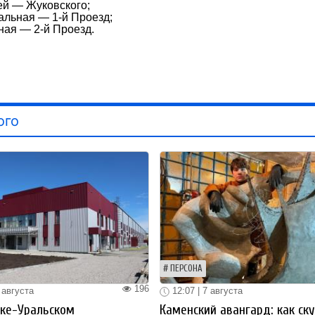
ей — Жуковского;
альная — 1-й Проезд;
ная — 2-й Проезд.
ого
ПЕРСОНА
196
 августа
12:07 | 7 августа
ке-Уральском
Каменский авангард: как ск