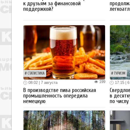
к друзьям за финансовой
продолж
поддержкой?
легкоатл
СТАТИСТИКА
ТУРИЗМ
199
08:02 | 7 августа
17:15 | 6
В производстве пива российская
Свердлов
промышленность опередила
в десятк
немецкую
по числу