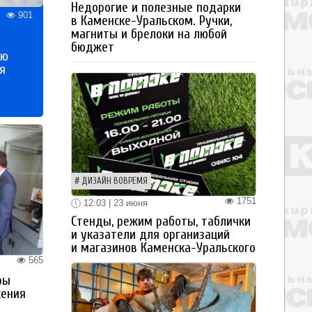
Недорогие и полезные подарки
901
в Каменске-Уральском. Ручки,
магниты и брелоки на любой
бюджет
ью
я
ДИЗАЙН ВОВРЕМЯ
1751
12:03 | 23 июня
Стенды, режим работы, таблички
и указатели для организаций
и магазинов Каменска-Уральского
565
ры
жения