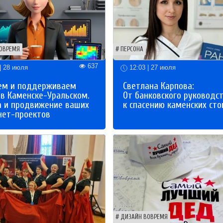
ОВРЕМЯ
ПЕРСОНА
637
| 28 июля
12:03 | 27 июля
ем и поддерживаем
Светлана Карпова:
 в Каменске-Уральском.
От банковского руководс
а и продвижение ваших
к спасению каменских сто
нет-проектов
ДИЗАЙН ВОВРЕМЯ