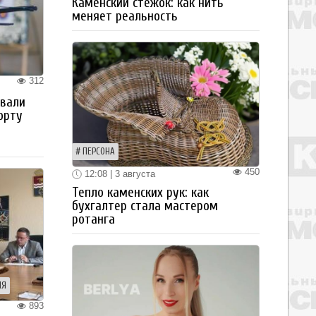
Каменский стежок: как нить
меняет реальность
312
овали
орту
ПЕРСОНА
450
12:08 | 3 августа
Тепло каменских рук: как
бухгалтер стала мастером
ротанга
ИЯ
893