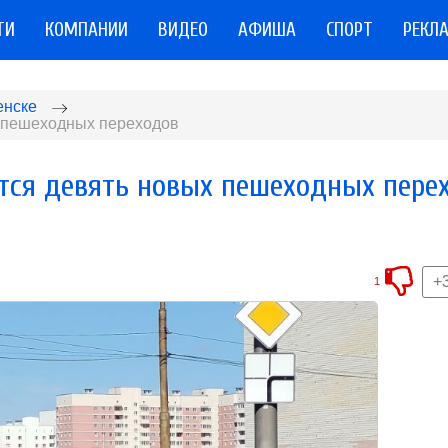
ТИ
КОМПАНИИ
ВИДЕО
АФИША
СПОРТ
РЕКЛ
енске
х пешеходных переходов
тся девять новых пешеходных пере
+
1