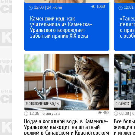
1068
12:08 | 24 июля
12:01 
Каменский код: как
«Танец
учительница из Каменска-
педаг
Уральского возрождает
о приз
забытый пряник XIX века
с осо
ОТКЛЮЧЕНИЕ ВОДЫ
РАБОТА
492
12:35 | 6 августа
08:08 | 6
Подача холодной воды в Каменске-
Все боль
Уральском выходит на штатный
женщин 
режим в Синарском и Красногорском
и инжен