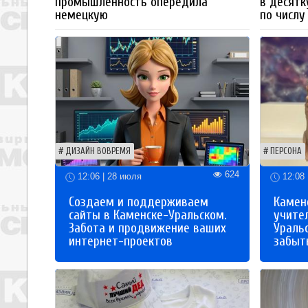
промышленность опередила
в десятк
немецкую
по числу
ДИЗАЙН ВОВРЕМЯ
ПЕРСОНА
624
12:06 | 28 июля
12:08 
Создаем и поддерживаем
Каменс
сайты в Каменске-Уральском.
учите
Забота и продвижение ваших
Ураль
интернет-проектов
забыты