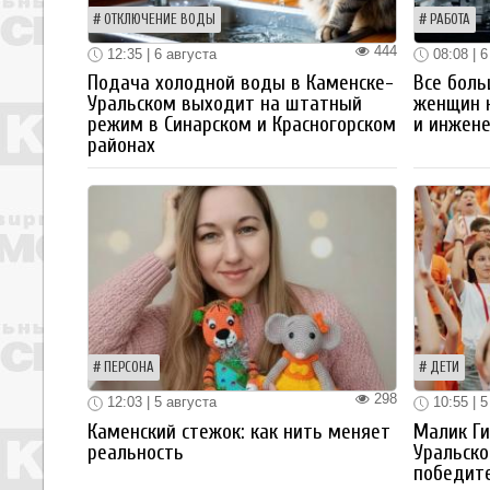
ОТКЛЮЧЕНИЕ ВОДЫ
РАБОТА
444
12:35 | 6 августа
08:08 | 6
Подача холодной воды в Каменске-
Все боль
Уральском выходит на штатный
женщин 
режим в Синарском и Красногорском
и инжен
районах
ПЕРСОНА
ДЕТИ
298
12:03 | 5 августа
10:55 | 5
Каменский стежок: как нить меняет
Малик Ги
реальность
Уральско
победите