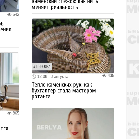
Каменский стежок: как нить
меняет реальность
542
ры
жения
ПЕРСОНА
435
12:08 | 3 августа
Тепло каменских рук: как
бухгалтер стала мастером
ротанга
865
ется