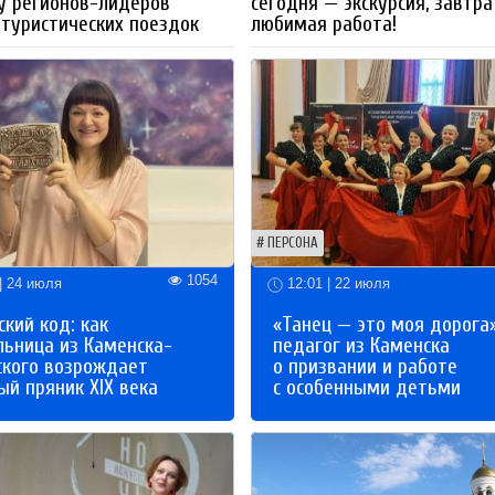
у регионов-лидеров
сегодня — экскурсия, завтра
 туристических поездок
любимая работа!
ПЕРСОНА
1054
| 24 июля
12:01 | 22 июля
кий код: как
«Танец — это моя дорога»
льница из Каменска-
педагог из Каменска
ского возрождает
о призвании и работе
й пряник XIX века
с особенными детьми