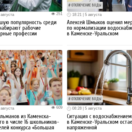
ОТКЛЮЧЕНИЕ ВОДЫ
251
 августа
18:21 | 5 августа
шую популярность среди
Алексей Шмыков оценил ме
набирают рабочие
по нормализации водоснаб
ерные профессии
в Каменске-Уральском
ОТКЛЮЧЕНИЕ ВОДЫ
609
 августа
08:28 | 5 августа
льманов из Каменска-
Ситуация с водоснабжением
го в числе 16 школьников-
в Каменске-Уральском оста
лей конкурса «Большая
напряженной