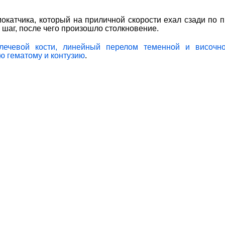
мокатчика, который на приличной скорости ехал сзади по 
 шаг, после чего произошло столкновение.
лечевой кости, линейный перелом теменной и височно
ую гематому и контузию
.