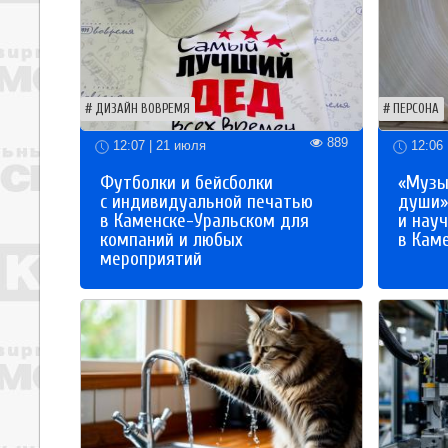
ДИЗАЙН ВОВРЕМЯ
ПЕРСОНА
889
12:07 | 21 июля
12:06 
Футболки и бейсболки
«Музы
с индивидуальной печатью
души»
в Каменске-Уральском для
и науч
компаний и любых
в Кам
мероприятий