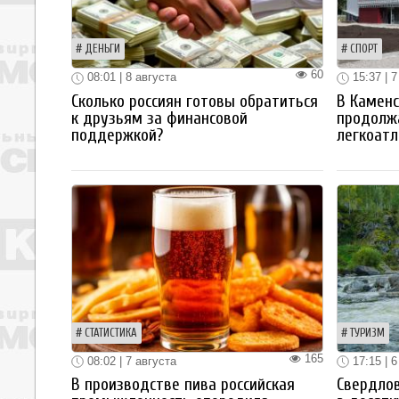
ДЕНЬГИ
СПОРТ
60
08:01 | 8 августа
15:37 | 7
Сколько россиян готовы обратиться
В Каменс
к друзьям за финансовой
продолж
поддержкой?
легкоатл
СТАТИСТИКА
ТУРИЗМ
165
08:02 | 7 августа
17:15 | 6
В производстве пива российская
Свердлов