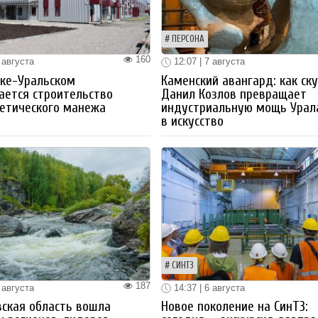
ПЕРСОНА
160
 августа
12:07 | 7 августа
ке-Уральском
Каменский авангард: как ск
ается строительство
Данил Козлов превращает
етического манежа
индустриальную мощь Урал
в искусство
СИНТЗ
187
 августа
14:37 | 6 августа
ская область вошла
Новое поколение на СинТЗ: