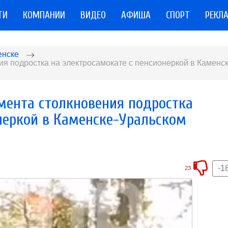
ТИ
КОМПАНИИ
ВИДЕО
АФИША
СПОРТ
РЕКЛ
енске
я подростка на электросамокате с пенсионеркой в Каменск
мента столкновения подростка
неркой в Каменске-Уральском
-1
23