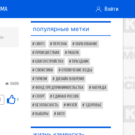
АМА
Войти
популярные метки
е-
СИНТЗ
ПЕРСОНА
ОБРАЗОВАНИЕ
ПРОИСШЕСТВИЯ
РАБОТА
БЛАГОУСТРОЙСТВО
ПРАЗДНИК
СТАТИСТИКА
ОТКЛЮЧЕНИЕ ВОДЫ
ТУРИЗМ
ДИЗАЙН ВОВРЕМЯ
5689
ФОНД ПРЕДПРИНИМАТЕЛЬСТВА
НАГРАДА
СПОРТ
ЕДИНАЯ РОССИЯ
8
5
БЕЗОПАСНОСТЬ
МУЗЕЙ
ЗДОРОВЬЕ
ВЫБОРЫ
АВТО
жизнь каменска-