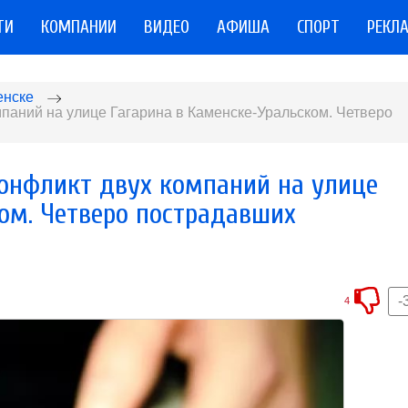
ТИ
КОМПАНИИ
ВИДЕО
АФИША
СПОРТ
РЕКЛ
енске
аний на улице Гагарина в Каменске-Уральском. Четверо
онфликт двух компаний на улице
ом. Четверо пострадавших
-
4