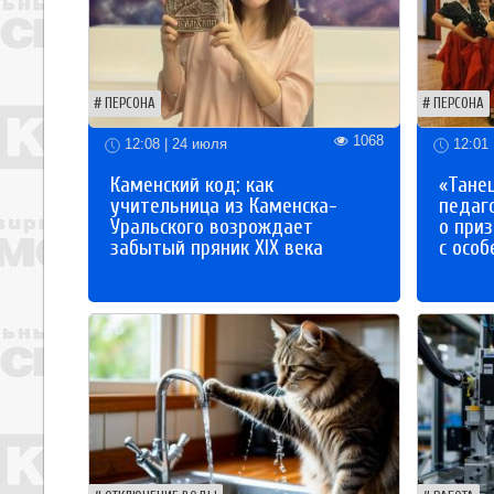
ПЕРСОНА
ПЕРСОНА
1068
12:08 | 24 июля
12:01 
Каменский код: как
«Танец
учительница из Каменска-
педаг
Уральского возрождает
о приз
забытый пряник XIX века
с осо