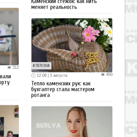
Каменский стежок: как нить
меняет реальность
ПЕРСОНА
312
450
12:08 | 3 августа
овали
орту
Тепло каменских рук: как
бухгалтер стала мастером
ротанга