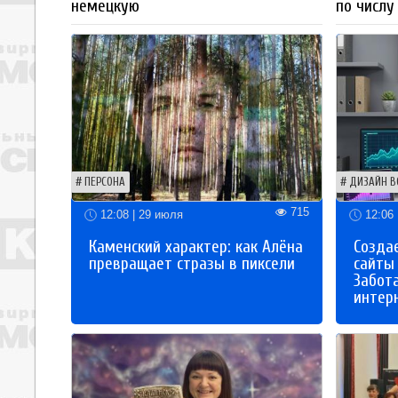
немецкую
по числу
ПЕРСОНА
ДИЗАЙН В
715
12:08 | 29 июля
12:06 
Каменский характер: как Алёна
Созда
превращает стразы в пиксели
сайты
Забот
интер