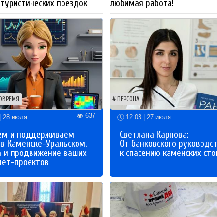
 туристических поездок
любимая работа!
ОВРЕМЯ
ПЕРСОНА
637
| 28 июля
12:03 | 27 июля
ем и поддерживаем
Светлана Карпова:
 в Каменске-Уральском.
От банковского руководс
а и продвижение ваших
к спасению каменских сто
нет-проектов