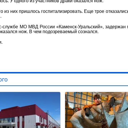
сь. У одного из участников драки оказался нож.
о из них пришлось госпитализировать. Еще трое отказались
.
с-службе МО МВД России «Каменск-Уральский», задержан
 оказался нож. В чем подозреваемый сознался.
и.
ого