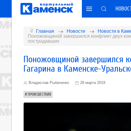
НОВОС
Главная
Новости
Новости в Кам
Поножовщиной завершился конфликт двух комп
пострадавших
Поножовщиной завершился к
Гагарина в Каменске-Уральск
Владислав Рыбаченко
28 марта 2019
ПРОИСШЕСТВИЯ