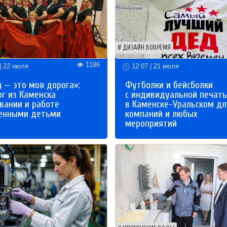
ДИЗАЙН ВОВРЕМЯ
1196
| 22 июля
12:07 | 21 июля
 — это моя дорога»:
Футболки и бейсболки
ог из Каменска
с индивидуальной печат
вании и работе
в Каменске-Уральском дл
бенными детьми
компаний и любых
мероприятий