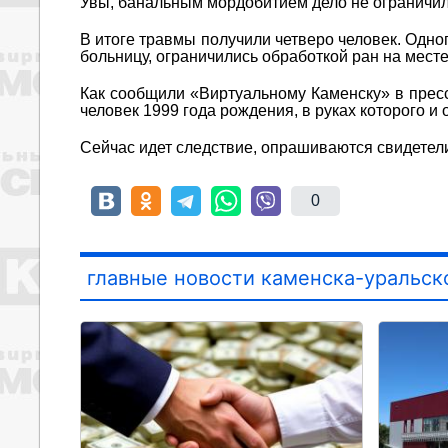
Увы, банальным мордобитием дело не ограничило
В итоге травмы получили четверо человек. Одног
больницу, ограничились обработкой ран на месте
Как сообщили «Виртуальному Каменску» в прес
человек 1999 года рождения, в руках которого и
Сейчас идет следствие, опрашиваются свидетел
0
главные новости каменска-уральск