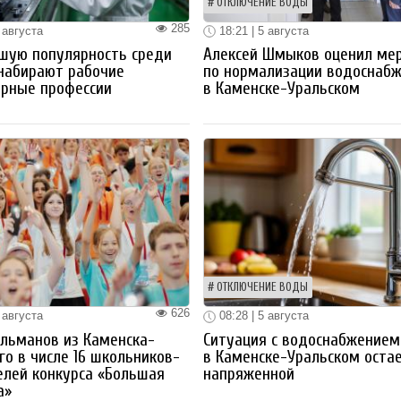
ОТКЛЮЧЕНИЕ ВОДЫ
285
 августа
18:21 | 5 августа
шую популярность среди
Алексей Шмыков оценил ме
набирают рабочие
по нормализации водоснаб
ерные профессии
в Каменске-Уральском
ОТКЛЮЧЕНИЕ ВОДЫ
626
 августа
08:28 | 5 августа
льманов из Каменска-
Ситуация с водоснабжением
го в числе 16 школьников-
в Каменске-Уральском оста
лей конкурса «Большая
напряженной
а»