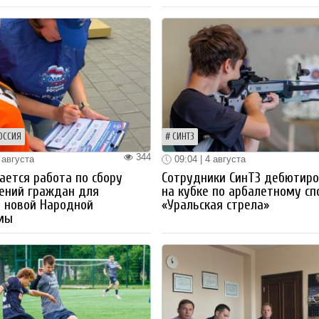
ОССИЯ
СИНТЗ
344
 августа
09:04 | 4 августа
ется работа по сбору
Сотрудники СинТЗ дебютир
ений граждан для
на кубке по арбалетному сп
 новой Народной
«Уральская стрела»
мы