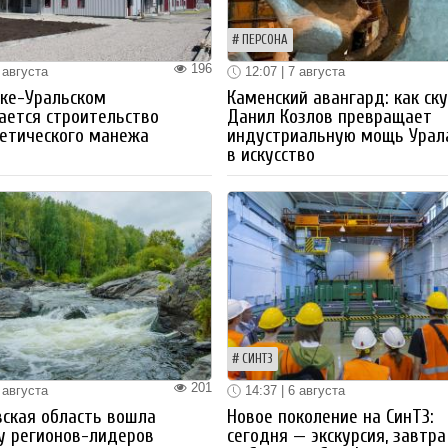
ПЕРСОНА
196
 августа
12:07 | 7 августа
ке-Уральском
Каменский авангард: как ск
ается строительство
Данил Козлов превращает
етического манежа
индустриальную мощь Урал
в искусство
СИНТЗ
201
 августа
14:37 | 6 августа
ская область вошла
Новое поколение на СинТЗ:
у регионов-лидеров
сегодня — экскурсия, завтра