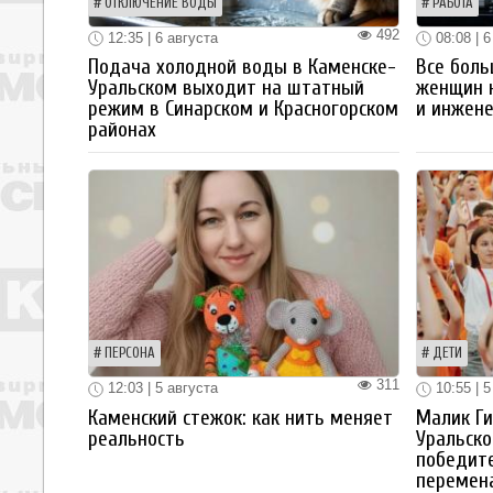
ОТКЛЮЧЕНИЕ ВОДЫ
РАБОТА
492
12:35 | 6 августа
08:08 | 6
Подача холодной воды в Каменске-
Все боль
Уральском выходит на штатный
женщин 
режим в Синарском и Красногорском
и инжен
районах
ПЕРСОНА
ДЕТИ
311
12:03 | 5 августа
10:55 | 5
Каменский стежок: как нить меняет
Малик Ги
реальность
Уральско
победите
перемен