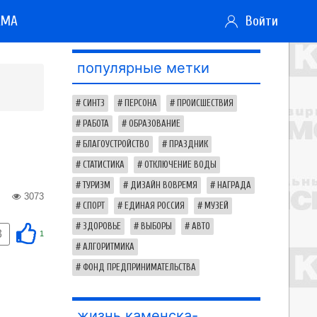
АМА
Войти
популярные метки
СИНТЗ
ПЕРСОНА
ПРОИСШЕСТВИЯ
РАБОТА
ОБРАЗОВАНИЕ
БЛАГОУСТРОЙСТВО
ПРАЗДНИК
СТАТИСТИКА
ОТКЛЮЧЕНИЕ ВОДЫ
ТУРИЗМ
ДИЗАЙН ВОВРЕМЯ
НАГРАДА
3073
СПОРТ
ЕДИНАЯ РОССИЯ
МУЗЕЙ
ЗДОРОВЬЕ
ВЫБОРЫ
АВТО
3
1
АЛГОРИТМИКА
ФОНД ПРЕДПРИНИМАТЕЛЬСТВА
жизнь каменска-