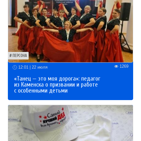
ПЕРСОНА
1269
12:01 | 22 июля
«Танец — это моя дорога»: педагог
из Каменска о призвании и работе
с особенными детьми