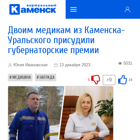
Двоим медикам из Каменска-
Уральского присудили
губернаторские премии
5031
Юлия Ивановская
13 декабря 2023
МЕДИЦИНА
НАГРАДА
+9
5
14