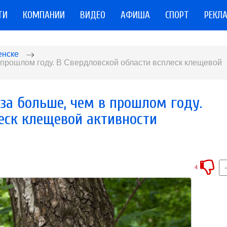
ТИ
КОМПАНИИ
ВИДЕО
АФИША
СПОРТ
РЕКЛ
енске
 прошлом году. В Свердловской области всплеск клещевой
за больше, чем в прошлом году.
еск клещевой активности
4