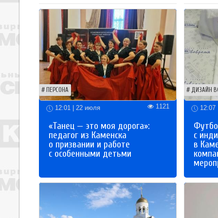
ПЕРСОНА
ДИЗАЙН В
1121
12:01 | 22 июля
12:07 
«Танец — это моя дорога»:
Футбо
педагог из Каменска
с инд
о призвании и работе
в Кам
с особенными детьми
компа
мероп