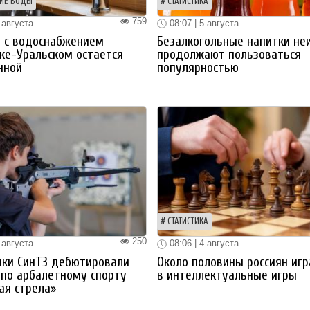
ИЕ ВОДЫ
СТАТИСТИКА
759
 августа
08:07 | 5 августа
 с водоснабжением
Безалкогольные напитки не
ке-Уральском остается
продолжают пользоваться
нной
популярностью
СТАТИСТИКА
250
 августа
08:06 | 4 августа
ики СинТЗ дебютировали
Около половины россиян иг
 по арбалетному спорту
в интеллектуальные игры
ая стрела»