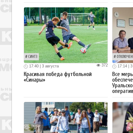
СИНТЗ
ОТКЛЮЧЕН
372
17:40 | 3 августа
17:14 | 3
Красивая победа футбольной
Все мер
«Синары»
обеспече
Уральско
операти