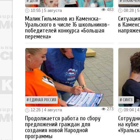
ДЕТИ
ОТКЛЮЧЕН
483
10:55 | 5 августа
08:28 | 5
Малик Гильманов из Каменска-
Ситуация
Уральского в числе 16 школьников-
в Каменс
победителей конкурса «Большая
напряже
перемена»
ЕДИНАЯ РОССИЯ
СИНТЗ
273
12:26 | 4 августа
09:04 | 4
Продолжается работа по сбору
Сотрудн
предложений граждан для
на кубке
создания новой Народной
«Уральск
программы