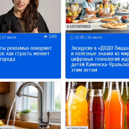
АЛГОРИТМИКА
1308
| 17 июля
12:05 | 16 июля
ты рекламы» покоряют
Экскурсия в «ДОДО Пицца
к: как страсть меняет
и полезные знания из ми
 города
цифровых технологий жд
детей Каменска-Уральско
этим летом