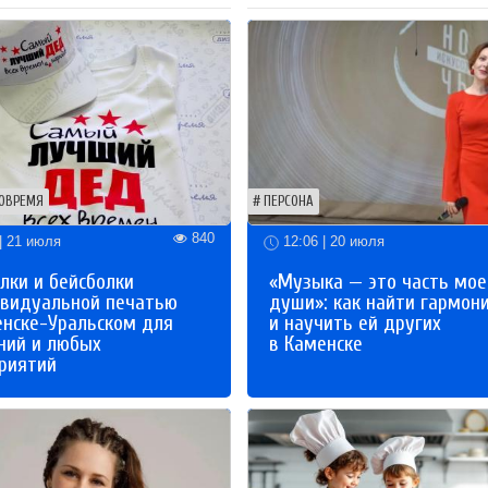
ОВРЕМЯ
ПЕРСОНА
840
| 21 июля
12:06 | 20 июля
лки и бейсболки
«Музыка — это часть мое
ивидуальной печатью
души»: как найти гармон
енске-Уральском для
и научить ей других
ний и любых
в Каменске
риятий