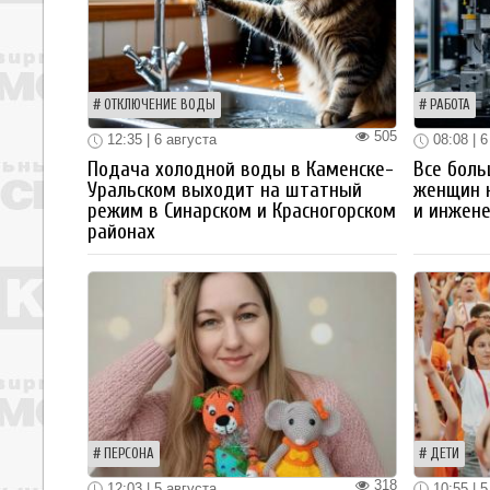
ОТКЛЮЧЕНИЕ ВОДЫ
РАБОТА
505
12:35 | 6 августа
08:08 | 6
Подача холодной воды в Каменске-
Все боль
Уральском выходит на штатный
женщин 
режим в Синарском и Красногорском
и инжен
районах
ПЕРСОНА
ДЕТИ
318
12:03 | 5 августа
10:55 | 5