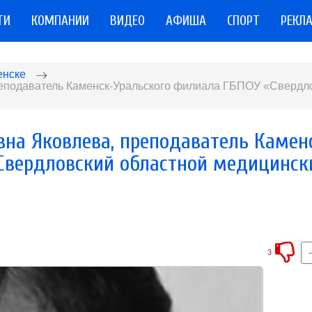
ТИ
КОМПАНИИ
ВИДЕО
АФИША
СПОРТ
РЕКЛ
енске
реподаватель Каменск-Уральского филиала ГБПОУ «Свердл
вна Яковлева, преподаватель Камен
Свердловский областной медицинск
3