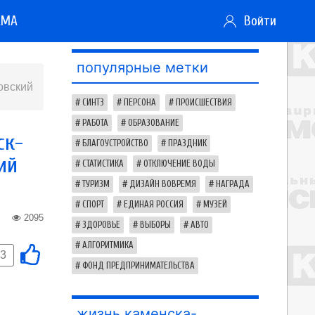
АМА
Войти
популярные метки
овский
СИНТЗ
ПЕРСОНА
ПРОИСШЕСТВИЯ
РАБОТА
ОБРАЗОВАНИЕ
ск-
БЛАГОУСТРОЙСТВО
ПРАЗДНИК
ий
СТАТИСТИКА
ОТКЛЮЧЕНИЕ ВОДЫ
ТУРИЗМ
ДИЗАЙН ВОВРЕМЯ
НАГРАДА
СПОРТ
ЕДИНАЯ РОССИЯ
МУЗЕЙ
2095
ЗДОРОВЬЕ
ВЫБОРЫ
АВТО
АЛГОРИТМИКА
-3
ФОНД ПРЕДПРИНИМАТЕЛЬСТВА
жизнь каменска-