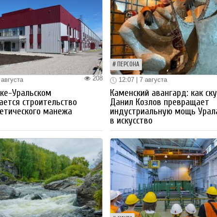
ПЕРСОНА
208
 августа
12:07 | 7 августа
ке-Уральском
Каменский авангард: как ск
ается строительство
Данил Козлов превращает
етического манежа
индустриальную мощь Урал
в искусство