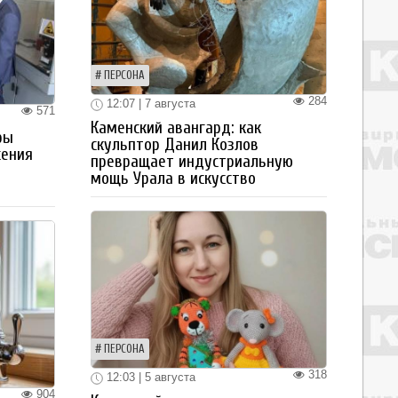
ПЕРСОНА
284
12:07 | 7 августа
571
Каменский авангард: как
ры
скульптор Данил Козлов
жения
превращает индустриальную
мощь Урала в искусство
ПЕРСОНА
318
12:03 | 5 августа
904