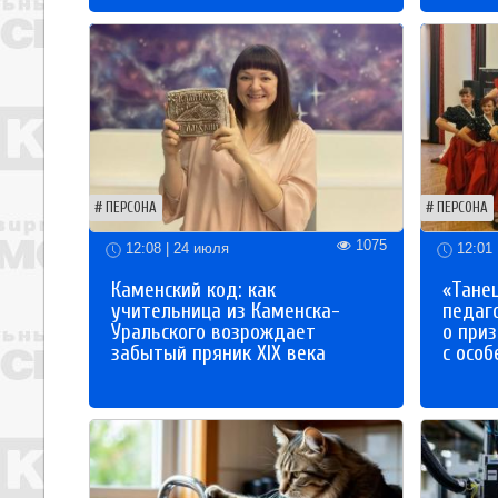
ПЕРСОНА
ПЕРСОНА
1075
12:08 | 24 июля
12:01 
Каменский код: как
«Танец
учительница из Каменска-
педаг
Уральского возрождает
о приз
забытый пряник XIX века
с осо