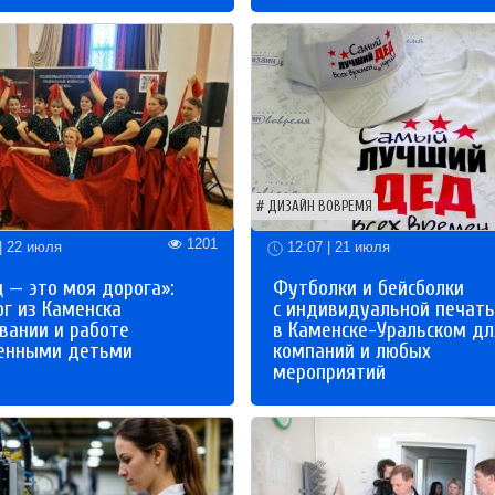
ДИЗАЙН ВОВРЕМЯ
1201
| 22 июля
12:07 | 21 июля
 — это моя дорога»:
Футболки и бейсболки
ог из Каменска
с индивидуальной печат
вании и работе
в Каменске-Уральском дл
бенными детьми
компаний и любых
мероприятий