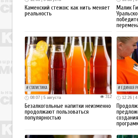
Каменский стежок: как нить меняет
Малик Ги
реальность
Уральско
победите
перемен
СТАТИСТИКА
ЕДИНАЯ Р
312
08:07 | 5 августа
12:26 | 4
Безалкогольные напитки неизменно
Продолжа
продолжают пользоваться
предлож
популярностью
создания
програм