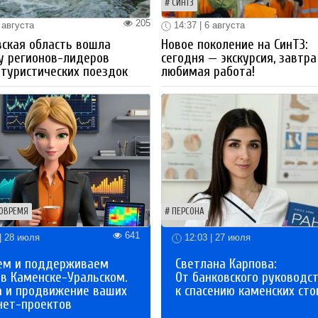
СИНТЗ
205
 августа
14:37 | 6 августа
ская область вошла
Новое поколение на СинТЗ:
у регионов-лидеров
сегодня — экскурсия, завтра
 туристических поездок
любимая работа!
ОВРЕМЯ
ПЕРСОНА
641
| 28 июля
12:03 | 27 июля
ем и поддерживаем
Светлана Карпова:
 в Каменске-Уральском.
От банковского руководс
а и продвижение ваших
к спасению каменских сто
нет-проектов