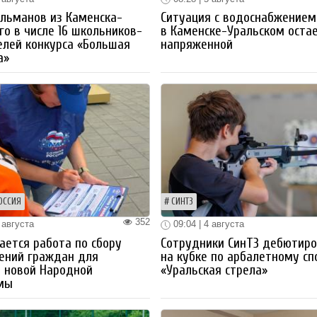
льманов из Каменска-
Ситуация с водоснабжением
го в числе 16 школьников-
в Каменске-Уральском оста
лей конкурса «Большая
напряженной
а»
ОССИЯ
СИНТЗ
352
 августа
09:04 | 4 августа
ется работа по сбору
Сотрудники СинТЗ дебютир
ений граждан для
на кубке по арбалетному сп
 новой Народной
«Уральская стрела»
мы