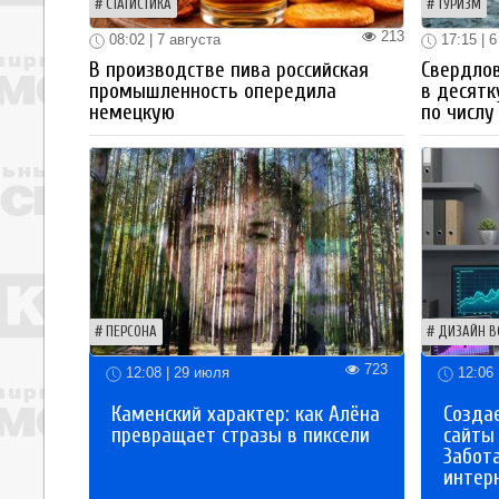
СТАТИСТИКА
ТУРИЗМ
213
08:02 | 7 августа
17:15 | 6
В производстве пива российская
Свердлов
промышленность опередила
в десятк
немецкую
по числу
ПЕРСОНА
ДИЗАЙН В
723
12:08 | 29 июля
12:06 
Каменский характер: как Алёна
Созда
превращает стразы в пиксели
сайты
Забот
интер