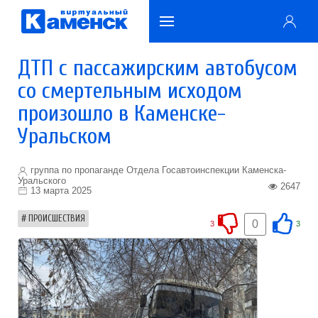
ДТП с пассажирским автобусом
со смертельным исходом
произошло в Каменске-
Уральском
группа по пропаганде Отдела Госавтоинспекции Каменска-
Уральского
2647
13 марта 2025
ПРОИСШЕСТВИЯ
0
3
3