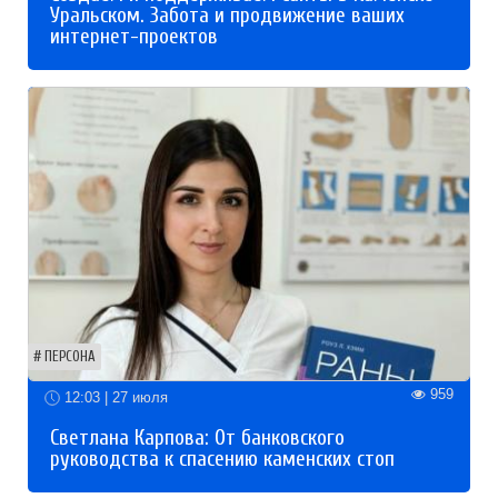
Уральском. Забота и продвижение ваших
интернет-проектов
ПЕРСОНА
959
12:03 | 27 июля
Светлана Карпова: От банковского
руководства к спасению каменских стоп