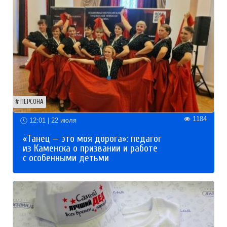
ПЕРСОНА
1184
12:01 | 22 июля
«Танец — это моя дорога»: педагог
из Каменска о призвании и работе
с особенными детьми