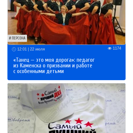
ПЕРСОНА
1174
12:01 | 22 июля
«Танец — это моя дорога»: педагог
из Каменска о призвании и работе
с особенными детьми