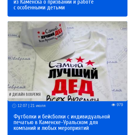
из Каменска о призвании и работе
с особенными детьми
ДИЗАЙН ВОВРЕМЯ
979
12:07 | 21 июля
Футболки и бейсболки с индивидуальной
печатью в Каменске-Уральском для
компаний и любых мероприятий