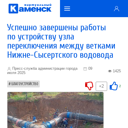
Успешно завершены работы
по устройству узла
переключения между ветками
Нижне-Сысертского водовода
Пресс-служба администрации города
09
1425
июля 2025
БЛАГОУСТРОЙСТВО
+2
2