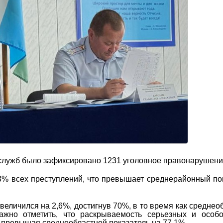
 служб было зафиксировано 1231 уголовное правонарушени
3% всех преступлений, что превышает среднерайонный по
еличился на 2,6%, достигнув 70%, в то время как среднео
Важно отметить, что раскрываемость серьезных и особ
 превышая среднеобластной показатель на 77,1%.