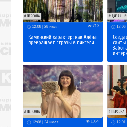
ПЕРСОНА
ДИЗАЙН В
710
12:08 | 29 июля
12:06 
Каменский характер: как Алёна
Созда
превращает стразы в пиксели
сайты
Забот
интер
ПЕРСОНА
ПЕРСОНА
1064
12:08 | 24 июля
12:01 