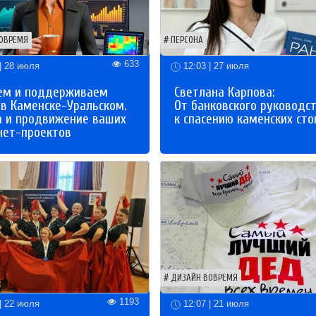
ОВРЕМЯ
ПЕРСОНА
633
| 28 июля
12:03 | 27 июля
ем и поддерживаем
Светлана Карпова:
 в Каменске-Уральском.
От банковского руководс
а и продвижение ваших
к спасению каменских сто
нет-проектов
ДИЗАЙН ВОВРЕМЯ
1193
| 22 июля
12:07 | 21 июля