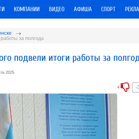
ТИ
КОМПАНИИ
ВИДЕО
АФИША
СПОРТ
РЕКЛ
енске
 работы за полгода
ого подвели итоги работы за полго
ста 2025
-
4