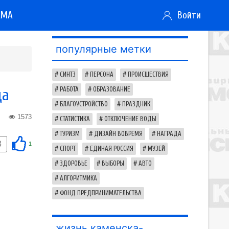
АМА
Войти
популярные метки
СИНТЗ
ПЕРСОНА
ПРОИСШЕСТВИЯ
да
РАБОТА
ОБРАЗОВАНИЕ
БЛАГОУСТРОЙСТВО
ПРАЗДНИК
1573
СТАТИСТИКА
ОТКЛЮЧЕНИЕ ВОДЫ
ТУРИЗМ
ДИЗАЙН ВОВРЕМЯ
НАГРАДА
3
1
СПОРТ
ЕДИНАЯ РОССИЯ
МУЗЕЙ
ЗДОРОВЬЕ
ВЫБОРЫ
АВТО
АЛГОРИТМИКА
ФОНД ПРЕДПРИНИМАТЕЛЬСТВА
жизнь каменска-