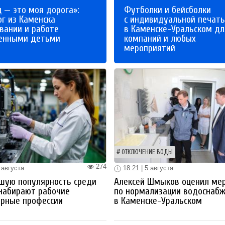
 — это моя дорога»:
Футболки и бейсболки
ог из Каменска
с индивидуальной печат
вании и работе
в Каменске-Уральском дл
бенными детьми
компаний и любых
мероприятий
ОТКЛЮЧЕНИЕ ВОДЫ
274
 августа
18:21 | 5 августа
шую популярность среди
Алексей Шмыков оценил ме
набирают рабочие
по нормализации водоснаб
ерные профессии
в Каменске-Уральском