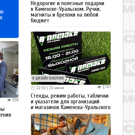
Недорогие и полезные подарки
в Каменске-Уральском. Ручки,
ью
магниты и брелоки на любой
я
бюджет
ДИЗАЙН ВОВРЕМЯ
1747
12:03 | 23 июня
Стенды, режим работы, таблички
558
и указатели для организаций
и магазинов Каменска-Уральского
ры
жения