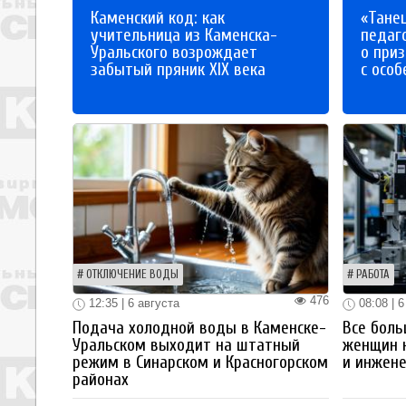
Каменский код: как
«Танец
учительница из Каменска-
педаг
Уральского возрождает
о приз
забытый пряник XIX века
с осо
ОТКЛЮЧЕНИЕ ВОДЫ
РАБОТА
476
12:35 | 6 августа
08:08 | 6
Подача холодной воды в Каменске-
Все боль
Уральском выходит на штатный
женщин 
режим в Синарском и Красногорском
и инжен
районах