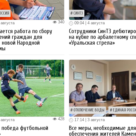
ОССИЯ
СИНТЗ
340
 августа
09:04 | 4 августа
ется работа по сбору
Сотрудники СинТЗ дебютир
ений граждан для
на кубке по арбалетному сп
 новой Народной
«Уральская стрела»
мы
ОТКЛЮЧЕНИЕ ВОДЫ
ЕДИНАЯ РОСС
428
 августа
17:14 | 3 августа
я победа футбольной
Все меры, необходимые дл
»
обеспечения жителей Камен