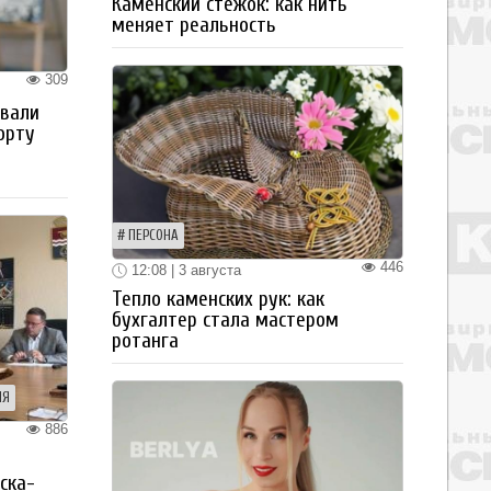
Каменский стежок: как нить
меняет реальность
309
овали
орту
ПЕРСОНА
446
12:08 | 3 августа
Тепло каменских рук: как
бухгалтер стала мастером
ротанга
ИЯ
886
я
ска-