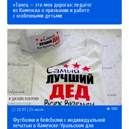
«Танец — это моя дорога»: педагог
из Каменска о призвании и работе
с особенными детьми
ДИЗАЙН ВОВРЕМЯ
990
12:07 | 21 июля
Футболки и бейсболки с индивидуальной
печатью в Каменске-Уральском для