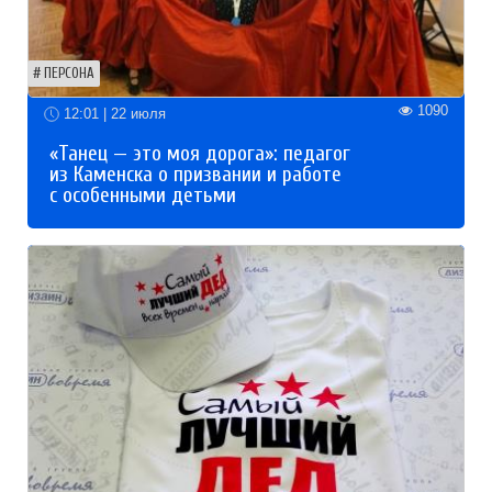
ПЕРСОНА
1090
12:01 | 22 июля
«Танец — это моя дорога»: педагог
из Каменска о призвании и работе
с особенными детьми