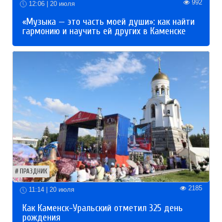
992
12:06 | 20 июля
«Музыка — это часть моей души»: как найти
гармонию и научить ей других в Каменске
ПРАЗДНИК
2185
11:14 | 20 июля
Как Каменск-Уральский отметил 325 день
рождения