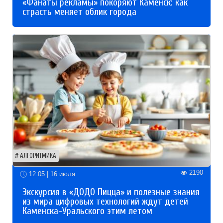
«Фанаты рекламы» покоряют Каменск: как
страсть меняет облик города
АЛГОРИТМИКА
2190
12:05 | 16 июля
Экскурсия в «ДОДО Пицца» и полезные знания
из мира цифровых технологий ждут детей
Каменска-Уральского этим летом