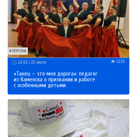
ПЕРСОНА
1115
12:01 | 22 июля
«Танец — это моя дорога»: педагог
из Каменска о призвании и работе
с особенными детьми