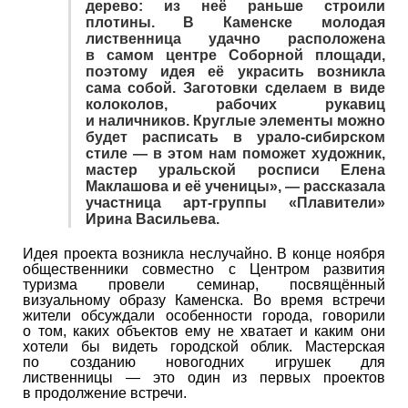
дерево: из неё раньше строили
плотины. В Каменске молодая
лиственница удачно расположена
в самом центре Соборной площади,
поэтому идея её украсить возникла
сама собой. Заготовки сделаем в виде
колоколов, рабочих рукавиц
и наличников. Круглые элементы можно
будет расписать в урало-сибирском
стиле — в этом нам поможет художник,
мастер уральской росписи Елена
Маклашова и её ученицы», — рассказала
участница арт-группы «Плавители»
Ирина Васильева.
Идея проекта возникла неслучайно. В конце ноября
общественники совместно с Центром развития
туризма провели семинар, посвящённый
визуальному образу Каменска. Во время встречи
жители обсуждали особенности города, говорили
о том, каких объектов ему не хватает и каким они
хотели бы видеть городской облик. Мастерская
по созданию новогодних игрушек для
лиственницы — это один из первых проектов
в продолжение встречи.