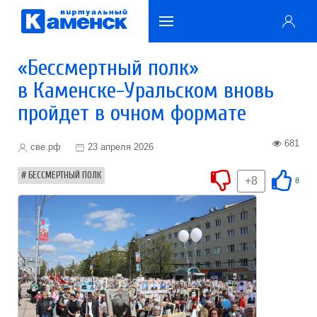
«Бессмертный полк»
в Каменске-Уральском вновь
пройдет в очном формате
681
све.рф
23 апреля 2026
БЕССМЕРТНЫЙ ПОЛК
+8
8