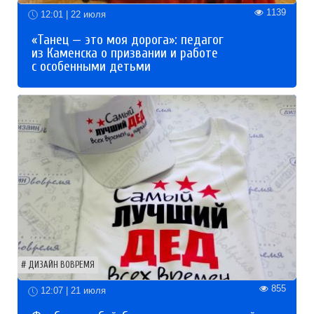
1139
12:01 | 22 июля
«Танец — это моя дорога»: педагог
из Каменска о призвании и работе
с особенными детьми
ДИЗАЙН ВОВРЕМЯ
855
12:07 | 21 июля