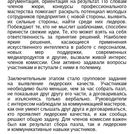
аргументация, ориентация на результат. По словам
членов жюри, конкурсы профессионального
мастерства помогают раскрыть потенциал молодых
сотрудников предприятия с новой стороны, выявить
их сильные стороны, найти среди них лидеров.
Побеждают те, кто не мыслит шаблонами, способен
принести свежие идеи. Те, кто может взять на себя
ответственность за принятие решений. Наиболее
яркие решения, касающиеся применения
искусственного интеллекта в работе с персоналом,
новых мер поддержки, современных
медиапродуктов и другие, вызвали живой интерес
членов комиссии. Они активно задавали вопросы
участникам и вступали с ними в полемику.
Заключительным этапом стало групповое задание
на выявление лидерских качеств. Участникам
необходимо было меньше, чем за час собрать пазл,
не показывая друг другу его части, а договариваясь
и изъясняясь только вербально. Руководители
с интересом наблюдали за коммуникацией мастеров,
как они умеют слышать друг друга и договариваться,
кто проявляет лидерские качества, и как сообща
решают общую задачу. Для членов комиссии важен
был как результат сбора пазла, так и лидерские
и коммуникативные навыки участников.