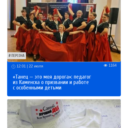
ПЕРСОНА
1164
12:01 | 22 июля
«Танец — это моя дорога»: педагог
из Каменска о призвании и работе
с особенными детьми