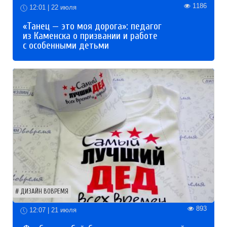
1186
12:01 | 22 июля
«Танец — это моя дорога»: педагог
из Каменска о призвании и работе
с особенными детьми
ДИЗАЙН ВОВРЕМЯ
893
12:07 | 21 июля