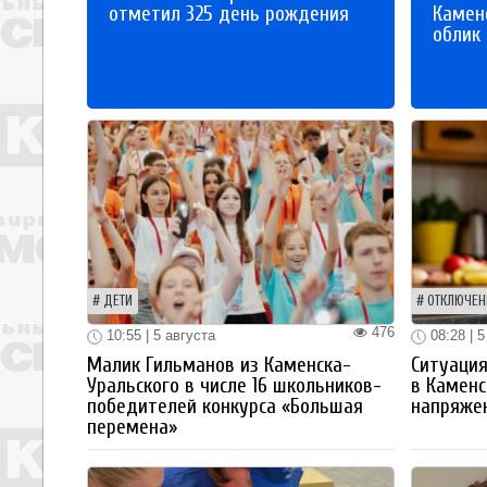
отметил 325 день рождения
Каменс
облик
ДЕТИ
ОТКЛЮЧЕН
476
10:55 | 5 августа
08:28 | 5
Малик Гильманов из Каменска-
Ситуация
Уральского в числе 16 школьников-
в Каменс
победителей конкурса «Большая
напряже
перемена»