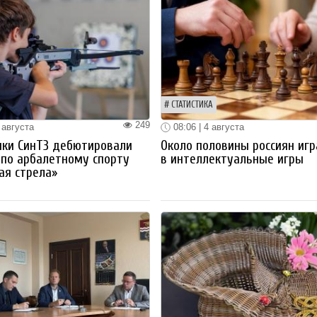
СТАТИСТИКА
249
 августа
08:06 | 4 августа
ики СинТЗ дебютировали
Около половины россиян иг
 по арбалетному спорту
в интеллектуальные игры
ая стрела»