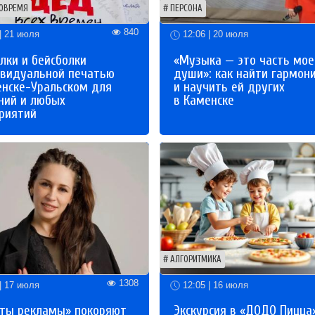
ОВРЕМЯ
ПЕРСОНА
840
| 21 июля
12:06 | 20 июля
лки и бейсболки
«Музыка — это часть мое
ивидуальной печатью
души»: как найти гармон
енске-Уральском для
и научить ей других
ний и любых
в Каменске
риятий
АЛГОРИТМИКА
1308
| 17 июля
12:05 | 16 июля
ты рекламы» покоряют
Экскурсия в «ДОДО Пицца