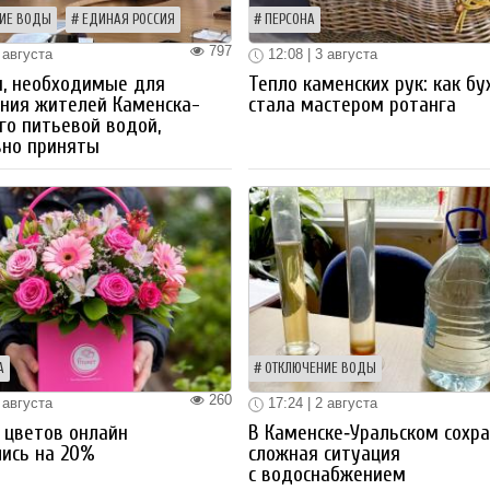
ИЕ ВОДЫ
ЕДИНАЯ РОССИЯ
ПЕРСОНА
797
 августа
12:08 | 3 августа
ы, необходимые для
Тепло каменских рук: как бу
ния жителей Каменска-
стала мастером ротанга
го питьевой водой,
вно приняты
А
ОТКЛЮЧЕНИЕ ВОДЫ
260
 августа
17:24 | 2 августа
 цветов онлайн
В Каменске‑Уральском сохр
ись на 20%
сложная ситуация
с водоснабжением