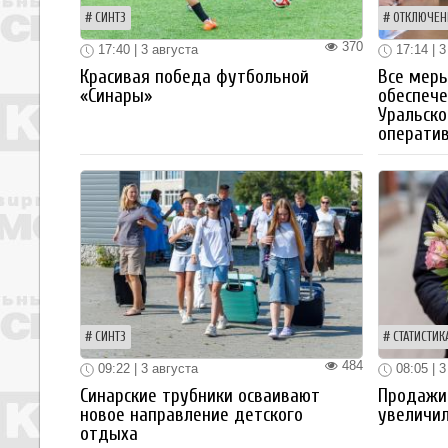
СИНТЗ
ОТКЛЮЧЕН
370
17:40 | 3 августа
17:14 | 3
Красивая победа футбольной
Все мер
«Синары»
обеспече
Уральско
операти
СИНТЗ
СТАТИСТИК
484
09:22 | 3 августа
08:05 | 3
Синарские трубники осваивают
Продажи
новое направление детского
увеличил
отдыха