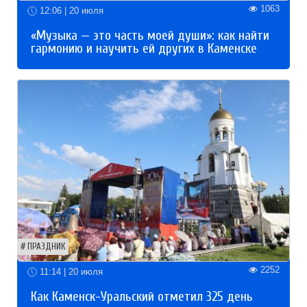
1063
12:06 | 20 июля
«Музыка — это часть моей души»: как найти
гармонию и научить ей других в Каменске
ПРАЗДНИК
2252
11:14 | 20 июля
Как Каменск-Уральский отметил 325 день