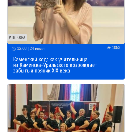
ПЕРСОНА
1053
12:08 | 24 июля
Каменский код: как учительница
из Каменска-Уральского возрождает
забытый пряник XIX века