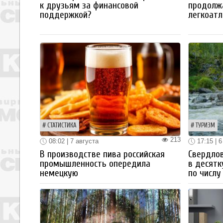
к друзьям за финансовой
продолж
поддержкой?
легкоатл
СТАТИСТИКА
ТУРИЗМ
213
08:02 | 7 августа
17:15 | 6
В производстве пива российская
Свердлов
промышленность опередила
в десятк
немецкую
по числу