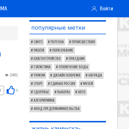
АМА
Войти
популярные метки
СИНТЗ
ПЕРСОНА
ПРОИСШЕСТВИЯ
а
РАБОТА
ОБРАЗОВАНИЕ
БЛАГОУСТРОЙСТВО
ПРАЗДНИК
СТАТИСТИКА
ОТКЛЮЧЕНИЕ ВОДЫ
2481
ТУРИЗМ
ДИЗАЙН ВОВРЕМЯ
НАГРАДА
СПОРТ
ЕДИНАЯ РОССИЯ
МУЗЕЙ
0
1
ЗДОРОВЬЕ
ВЫБОРЫ
АВТО
АЛГОРИТМИКА
ФОНД ПРЕДПРИНИМАТЕЛЬСТВА
жизнь каменска-