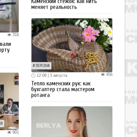
Каменский стежок: как нить
меняет реальность
316
овали
орту
ПЕРСОНА
456
12:08 | 3 августа
Тепло каменских рук: как
бухгалтер стала мастером
ротанга
ИЯ
901