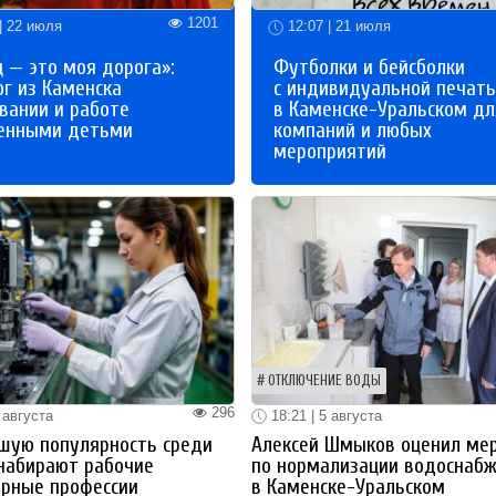
1201
| 22 июля
12:07 | 21 июля
 — это моя дорога»:
Футболки и бейсболки
ог из Каменска
с индивидуальной печат
вании и работе
в Каменске-Уральском дл
бенными детьми
компаний и любых
мероприятий
ОТКЛЮЧЕНИЕ ВОДЫ
296
 августа
18:21 | 5 августа
шую популярность среди
Алексей Шмыков оценил ме
набирают рабочие
по нормализации водоснаб
ерные профессии
в Каменске-Уральском