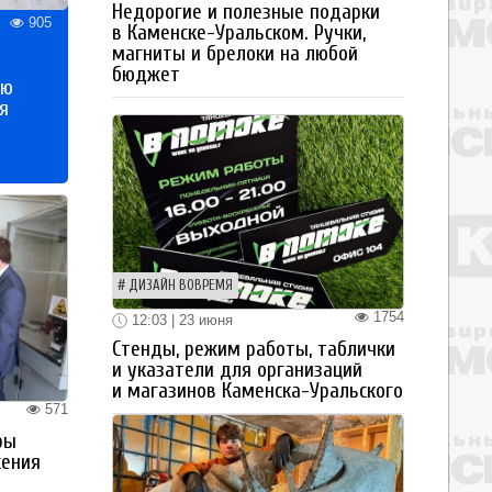
Недорогие и полезные подарки
905
в Каменске-Уральском. Ручки,
магниты и брелоки на любой
бюджет
ью
я
ДИЗАЙН ВОВРЕМЯ
1754
12:03 | 23 июня
Стенды, режим работы, таблички
и указатели для организаций
и магазинов Каменска-Уральского
571
ры
жения