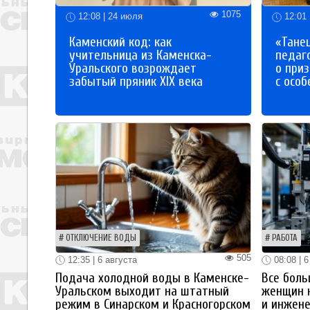
1075
12:08 | 24 июля
12:01 
Каменский код: как
«Танец
учительница из Каменска-
педаг
Уральского возрождает
о приз
забытый пряник XIX века
с осо
ОТКЛЮЧЕНИЕ ВОДЫ
РАБОТА
505
12:35 | 6 августа
08:08 | 6
Подача холодной воды в Каменске-
Все боль
Уральском выходит на штатный
женщин 
режим в Синарском и Красногорском
и инжен