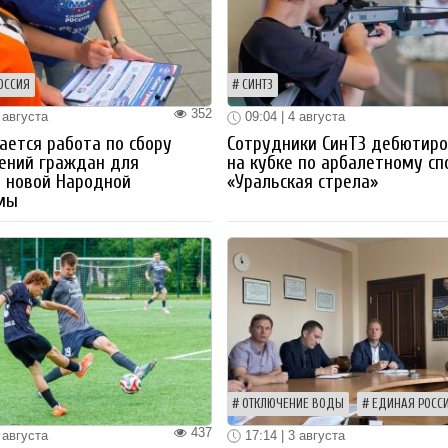
ОССИЯ
СИНТЗ
352
 августа
09:04 | 4 августа
ется работа по сбору
Сотрудники СинТЗ дебютир
ений граждан для
на кубке по арбалетному сп
 новой Народной
«Уральская стрела»
мы
ОТКЛЮЧЕНИЕ ВОДЫ
ЕДИНАЯ РОСС
437
 августа
17:14 | 3 августа