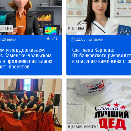
ОВРЕМЯ
ПЕРСОНА
641
| 28 июля
12:03 | 27 июля
ем и поддерживаем
Светлана Карпова:
 в Каменске-Уральском.
От банковского руководс
а и продвижение ваших
к спасению каменских сто
нет-проектов
ДИЗАЙН ВОВРЕМЯ