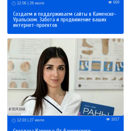
669
12:06 | 28 июля
Создаем и поддерживаем сайты в Каменске-
Уральском. Забота и продвижение ваших
интернет-проектов
ПЕРСОНА
1017
12:03 | 27 июля
Светлана Карпова: От банковского