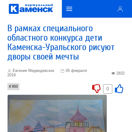
В рамках специального
областного конкурса дети
Каменска-Уральского рисуют
дворы своей мечты
Евгения Медведевских
05 февраля
2832
2019
ЖКХ
0